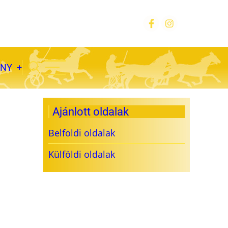
ÁNY
Ajánlott oldalak
Belfoldi oldalak
Külföldi oldalak