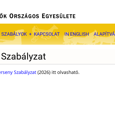
SZABÁLYOK
KAPCSOLAT
IN ENGLISH
ALAPÍTV
 Szabályzat
rseny Szabályzat
(2026) itt olvasható.