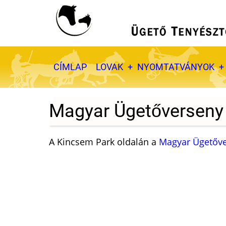
Ugrás
a
tartalomra
Fő
CÍMLAP
LOVAK
NYOMTATVÁNYOK
navigáció
Magyar Ügetőverseny
A Kincsem Park oldalán a
Magyar Ügetőve