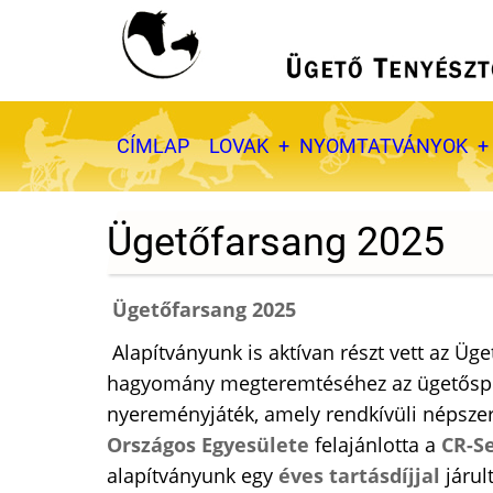
Ugrás
a
tartalomra
Fő
CÍMLAP
LOVAK
NYOMTATVÁNYOK
navigáció
Ügetőfarsang 2025
Ügetőfarsang 2025
Alapítványunk is aktívan részt vett az Üg
hagyomány megteremtéséhez az ügetőspor
nyereményjáték, amely rendkívüli népszer
Országos Egyesülete
felajánlotta a
CR-S
alapítványunk egy
éves tartásdíjjal
járul