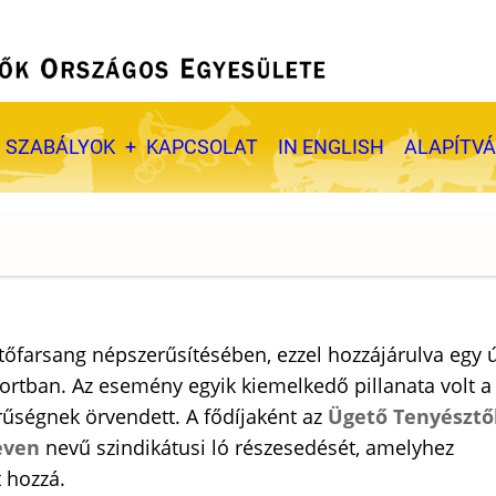
SZABÁLYOK
KAPCSOLAT
IN ENGLISH
ALAPÍTV
etőfarsang népszerűsítésében, ezzel hozzájárulva egy ú
tban. Az esemény egyik kiemelkedő pillanata volt a
űségnek örvendett. A fődíjaként az
Ügető Tenyésztő
even
nevű szindikátusi ló részesedését, amelyhez
t hozzá.