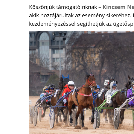
Köszönjük támogatóinknak –
Kincsem Nem
akik hozzájárultak az esemény sikeréhez
kezdeményezéssel segíthetjük az ügetőspo