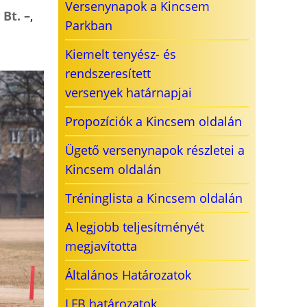
Versenynapok a Kincsem
 Bt.
–,
Parkban
Kiemelt tenyész- és
rendszeresített
versenyek határnapjai
Propozíciók a Kincsem oldalán
Ügető versenynapok részletei a
Kincsem oldalán
Tréninglista a Kincsem oldalán
A legjobb teljesítményét
megjavította
Általános Határozatok
LFB határozatok