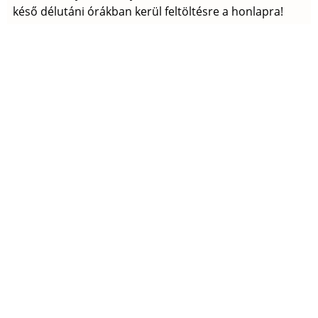
késő délutáni órákban kerül feltöltésre a honlapra!
Tovább
(Változások
az
ügető
In Memoriam Nagy László (1946-2017)
szabályzatokban)
jz
2017. 09. 05., k – 15:36
Megrendüléssel és fájó szívvel értesültünk arról, hogy
Nagy László egyesületünk alapító tagja szeptember 5-
én elhunyt. Az ügetőtenyésztés megint szegényebb
lett, személyében elvesztettünk egy kitűnő tenyésztőt,
szervezőt, nagyszerű embert, egy segítőkész jó
barátot.
Tovább
(In
Memoriam
Nagy