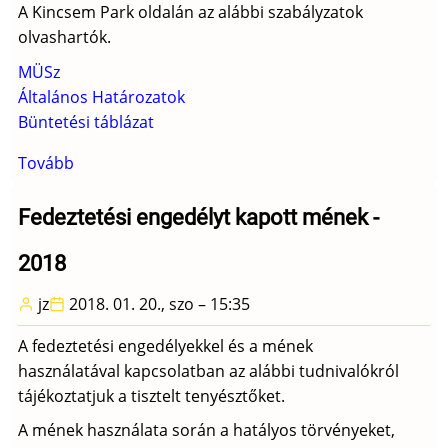
A Kincsem Park oldalán az alábbi szabályzatok
olvashartók.
MÜSz
Általános Határozatok
Büntetési táblázat
Tovább
(Új
szabályok
a
Fedeztetési engedélyt kapott mének -
Kincsem
2018
Park
oldalán)
jz
2018. 01. 20., szo – 15:35
A fedeztetési engedélyekkel és a mének
használatával kapcsolatban az alábbi tudnivalókról
tájékoztatjuk a tisztelt tenyésztőket.
A mének használata során a hatályos törvényeket,