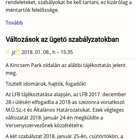
rendeleteket, szabályokat be kell tartani, ez kizárólag a
méntartók felelőssége.
Tovább
(Fedeztetési
engedélyt
kapott
Változások az ügető szabályzatokban
mének
jz
2018. 01. 08., h – 15:35
-
2018)
A Kincsem Park oldalán az alábbi tájékoztatás jelent
meg.
Tisztelt idomárok, hajtók, fogadók!
Az LFB tájékoztatása alapján, az LFB 2017. december
28-i ülésén elfogadta a 2018-as szezonra vonatkozó
M.Ü.Sz.-t és Általános Határozatokat. Ezek végleges
változatát 2018. január 24-én megküldte a
Versenyszervezőnek közzétételre.
A két szabályzat 2018. január 25-én, csütörtökön, a