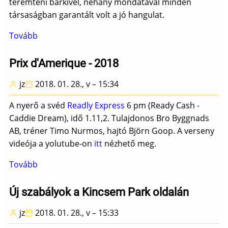
teremteni bárkivel, néhány mondatával minden
társaságban garantált volt a jó hangulat.
Tovább
(In
Memoriam
Gergely
Prix d'Amerique - 2018
Imre)
jz
2018. 01. 28., v – 15:34
A nyerő a svéd
Readly Express
6 pm (Ready Cash -
Caddie Dream), idő 1.11,2. Tulajdonos Bro Byggnads
AB, tréner Timo Nurmos, hajtó Björn Goop. A verseny
videója a yolutube-on
itt
nézhető meg.
Tovább
(Prix
d'Amerique
-
Új szabályok a Kincsem Park oldalán
2018)
jz
2018. 01. 28., v – 15:33