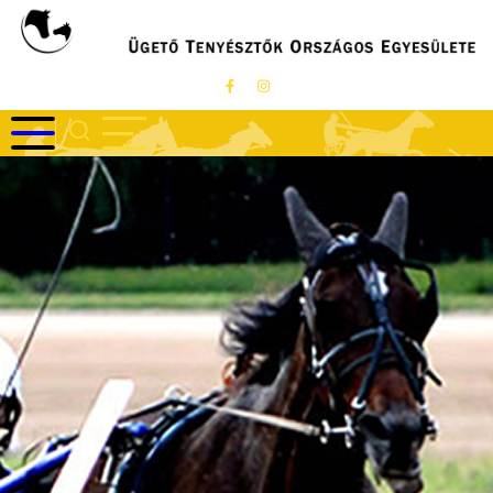
Ugrás
a
tartalomra