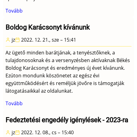
Tovább
(Alapinformációk
új
látogatóknak)
Boldog Karácsonyt kívánunk
jz
2022. 12. 21., sze – 15:41
Az ügető minden barátjának, a tenyésztőknek, a
tulajdonosoknak és a versenyzésben aktívaknak Békés
Boldog Karácsonyt és eredményes új évet kívánunk.
Ezúton mondunk köszönetet az egész évi
együttműködésért és reméljük jövőre is támogatják
látogatásaikkal az oldalunkat.
Tovább
(Boldog
Karácsonyt
kívánunk)
Fedeztetési engedély igénylések - 2023-ra
jz
2022. 12. 08., cs – 15:40