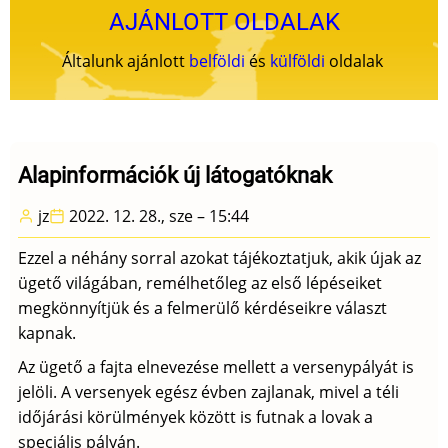
AJÁNLOTT OLDALAK
Általunk ajánlott
belföldi
és
külföldi
oldalak
Alapinformációk új látogatóknak
jz
2022. 12. 28., sze – 15:44
Ezzel a néhány sorral azokat tájékoztatjuk, akik újak az
ügető világában, remélhetőleg az első lépéseiket
megkönnyítjük és a felmerülő kérdéseikre választ
kapnak.
Az ügető a fajta elnevezése mellett a versenypályát is
jelöli. A versenyek egész évben zajlanak, mivel a téli
időjárási körülmények között is futnak a lovak a
speciális pályán.