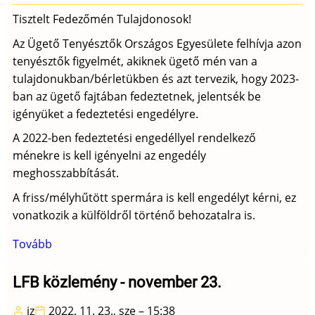
Tisztelt Fedezőmén Tulajdonosok!
Az Ügető Tenyésztők Országos Egyesülete felhívja azon
tenyésztők figyelmét, akiknek ügető mén van a
tulajdonukban/bérletükben és azt tervezik, hogy 2023-
ban az ügető fajtában fedeztetnek, jelentsék be
igényüket a fedeztetési engedélyre.
A 2022-ben fedeztetési engedéllyel rendelkező
ménekre is kell igényelni az engedély
meghosszabbítását.
A friss/mélyhűtött spermára is kell engedélyt kérni, ez
vonatkozik a külföldről történő behozatalra is.
Tovább
(Fedeztetési
engedély
igénylések
LFB közlemény - november 23.
-
jz
2022. 11. 23., sze – 15:38
2023-