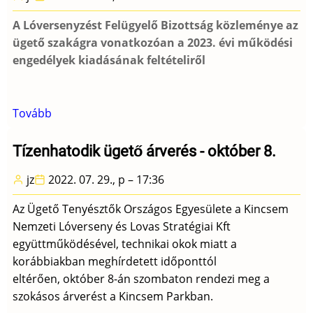
ra)
A Lóversenyzést Felügyelő Bizottság közleménye az
ügető szakágra vonatkozóan a 2023. évi működési
engedélyek kiadásának feltételiről
Tovább
(LFB
közlemény
-
Tízenhatodik ügető árverés - október 8.
november
jz
2022. 07. 29., p – 17:36
23.)
Az Ügető Tenyésztők Országos Egyesülete a Kincsem
Nemzeti Lóverseny és Lovas Stratégiai Kft
együttműködésével, technikai okok miatt a
korábbiakban meghírdetett időponttól
eltérően, október 8-án szombaton rendezi meg a
szokásos árverést a Kincsem Parkban.