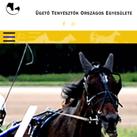
Ugrás
a
tartalomra