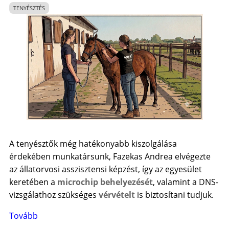
15.
TENYÉSZTÉS
)
A tenyésztők még hatékonyabb kiszolgálása
érdekében munkatársunk, Fazekas Andrea elvégezte
az állatorvosi asszisztensi képzést, így az egyesület
keretében a
microchip behelyezését
, valamint a DNS-
vizsgálathoz szükséges
vérvételt
is biztosítani tudjuk.
Tovább
(
Tájékoztatás