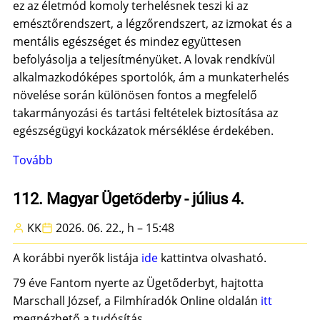
ez az életmód komoly terhelésnek teszi ki az
emésztőrendszert, a légzőrendszert, az izmokat és a
mentális egészséget és mindez együttesen
befolyásolja a teljesítményüket. A lovak rendkívül
alkalmazkodóképes sportolók, ám a munkaterhelés
növelése során különösen fontos a megfelelő
takarmányozási és tartási feltételek biztosítása az
egészségügyi kockázatok mérséklése érdekében.
Tovább
(Fokozzuk
a
tempót)
112. Magyar Ügetőderby - július 4.
KK
2026. 06. 22., h – 15:48
A korábbi nyerők listája
ide
kattintva olvasható.
79 éve Fantom nyerte az Ügetőderbyt, hajtotta
Marschall József, a Filmhíradók Online oldalán
itt
megnézhető a tudósítás.