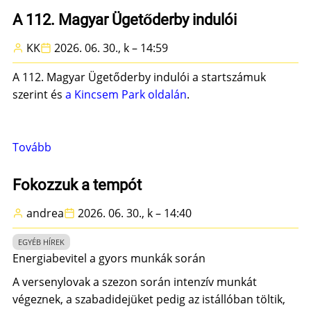
szolgáltatásaink
A 112. Magyar Ügetőderby indulói
bővüléséről)
KK
2026. 06. 30., k – 14:59
A 112. Magyar Ügetőderby indulói a startszámuk
szerint és
a Kincsem Park oldalán
.
Tovább
(A
112.
Magyar
Fokozzuk a tempót
Ügetőderby
andrea
2026. 06. 30., k – 14:40
indulói)
EGYÉB HÍREK
Energiabevitel a gyors munkák során
A versenylovak a szezon során intenzív munkát
végeznek, a szabadidejüket pedig az istállóban töltik,