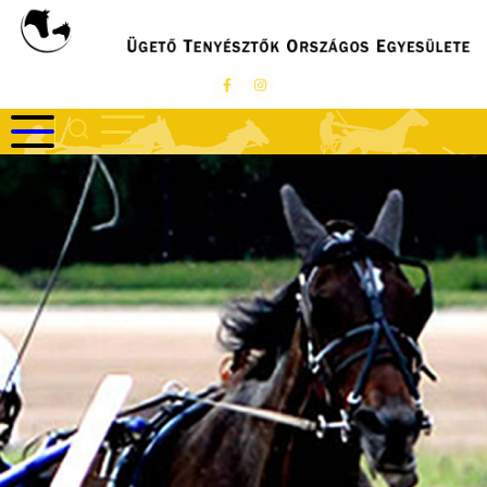
Ugrás
a
tartalomra