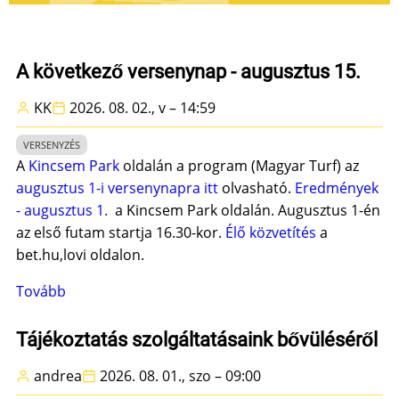
A következő versenynap - augusztus 15.
KK
2026. 08. 02., v – 14:59
VERSENYZÉS
A
Kincsem Park
oldalán a program (Magyar Turf) az
augusztus 1-i versenynapra itt
olvasható.
Eredmények
- augusztus 1.
a Kincsem Park oldalán. Augusztus 1-én
az első futam startja 16.30-kor.
Élő közvetítés
a
bet.hu,lovi oldalon.
Tovább
(A
következő
versenynap
Tájékoztatás szolgáltatásaink bővüléséről
-
andrea
2026. 08. 01., szo – 09:00
augusztus