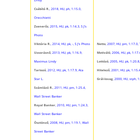
Csábító R.
, 2018, HU, ph, 1:15.0,
Orecchietti
Zsenerőz
, 2015, HU, pk, 1:14.3, S J's
Photo
Viktória R.
, 2014, HU, pk, -, S J's Photo
Netto
, 2007, HU, pm, 1:17.0
Uzsorásnő
, 2013, HU, pk, 1:16.9,
Motiváló
, 2006, HU, pk, 1:17.
Maximus Lindy
Lottózó
, 2005, HU, pk, 1:20.8
Tartozó
, 2012, HU, pk, 1:17.9, Ata
Hitelező
, 2001, HU, pk, 1:15
Star L.
Grál-lovag
, 2000, HU, stph, 
Számlázó R.
, 2011, HU, pm, 1:25.4,
Wall Street Banker
Royal Banker
, 2010, HU, pm, 1:24.3,
Wall Street Banker
Ösztönző
, 2008, HU, pm, 1:19.1, Wall
Street Banker