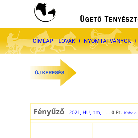
Ugrás
a
tartalomra
Fő
CÍMLAP
LOVAK
NYOMTATVÁNYOK
navigáció
Fényűző
2021, HU, pm,
- - 0 Ft.
Kabala 