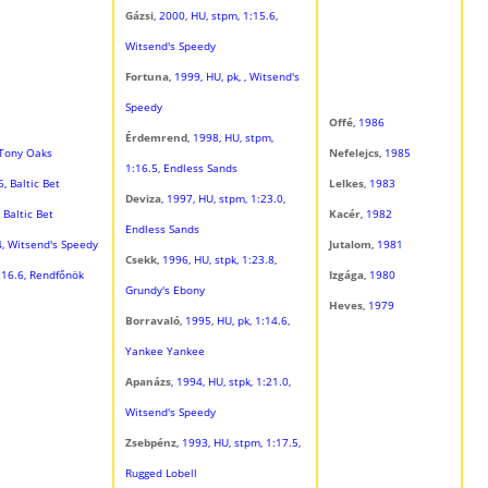
Gázsi
, 2000, HU, stpm, 1:15.6,
Witsend's Speedy
Fortuna
, 1999, HU, pk, , Witsend's
Speedy
Offé
, 1986
Érdemrend
, 1998, HU, stpm,
, Tony Oaks
Nefelejcs
, 1985
1:16.5, Endless Sands
6, Baltic Bet
Lelkes
, 1983
Deviza
, 1997, HU, stpm, 1:23.0,
, Baltic Bet
Kacér
, 1982
Endless Sands
.4, Witsend's Speedy
Jutalom
, 1981
Csekk
, 1996, HU, stpk, 1:23.8,
1:16.6, Rendfőnök
Izgága
, 1980
Grundy's Ebony
Heves
, 1979
Borravaló
, 1995, HU, pk, 1:14.6,
Yankee Yankee
Apanázs
, 1994, HU, stpk, 1:21.0,
Witsend's Speedy
Zsebpénz
, 1993, HU, stpm, 1:17.5,
Rugged Lobell