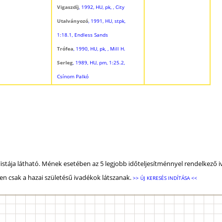
Vigaszdíj
, 1992, HU, pk, , City
Utalványozó
, 1991, HU, stpk,
1:18.1, Endless Sands
Trófea
, 1990, HU, pk, , Mill H.
Serleg
, 1989, HU, pm, 1:25.2,
Csínom Palkó
listája látható. Mének esetében az 5 legjobb időteljesítménnyel rendelkező i
n csak a hazai születésű ivadékok látszanak.
>> ÚJ KERESÉS INDÍTÁSA <<