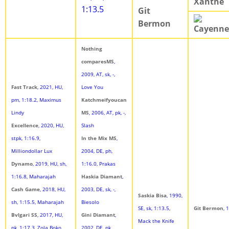
Xanthe
1:13.5
Git
Bermon
Cayenne
Nothing
comparesMS
,
2009, AT, sk, -,
Fast Track
, 2021, HU,
Love You
pm, 1:18.2, Maximus
Katchmeifyoucan
Lindy
MS
, 2006, AT, pk, -,
Excellence
, 2020, HU,
Slash
stpk, 1:16.9,
In the Mix MS
,
Milliondollar Lux
2004, DE, ph,
Dynamo
, 2019, HU, sh,
1:16.0, Prakas
1:16.8, Maharajah
Haskia Diamant
,
Cash Game
, 2018, HU,
2003, DE, sk, -,
Saskia Bisa
, 1990,
sh, 1:15.5, Maharajah
Biesolo
SE, sk, 1:13.5,
Git Bermon
, 
Bvlgari SS
, 2017, HU,
Gini Diamant
,
Mack the Knife
pk, 1:17.3, Zola Boko
2002, DE, pk,