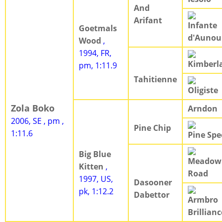
And
Arifant
Infante
Goetmals
d'Aunou
Wood
,
1994, FR,
Kimberl
pm, 1:11.9
Tahitienne
Oligiste
Zola Boko
Arndon
2006, SE , pm ,
Pine Chip
1:11.6
Pine Spe
Big Blue
Meadow
Kitten
,
Road
1997, US,
Dasooner
pk, 1:12.2
Dabettor
Armbro
Brillianc