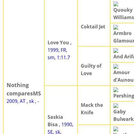
Quouky
Williams
Coktail Jet
Armbro
Glamou
Love You
,
1999, FR,
And Arif
sm, 1:11.7
Guilty of
Amour
Love
d'Aunou
Nothing
comparesMS
Pershin
2009, AT , sk , -
Mack the
Gaby
Knife
Saskia
Bulwark
Bisa
, 1990,
SE, sk,