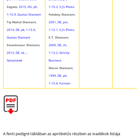
Zagato
, 2015, HU, ph,
1:15.2, S J's Photo
1:15.9, Gustav Diamant
Fotoboy Diamant
,
Taj Mahal Diamant
,
2001, DE, pm,
2014, DE, pk, 1:15.0,
1:12.1, S J's Photo
Gustav Diamant
E.T. Diamant
,
Sweetnsour Diamant
,
2000, DE, sh,
2013, DE, sk, -,
1:13.2, Strictly
Ganymede
Business
Dierer Diamant
,
1999, DE, ph,
1:15.4, Furman
A fenti pedigré táblában az apróbetűs részben az ivadékok listája