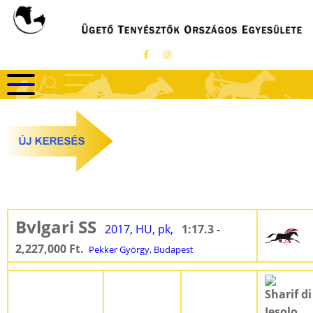
Ugrás
a
tartalomra
Bvlgari SS
2017, HU, pk,
1:17.3 -
2,227,000 Ft.
Pekker György, Budapest
Sharif di
Iesolo