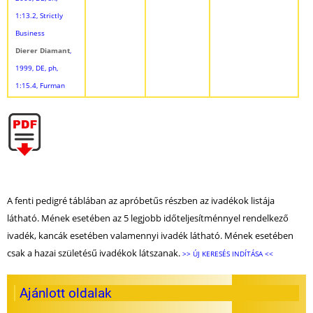
1:13.2, Strictly
Business
Dierer Diamant
,
1999, DE, ph,
1:15.4, Furman
A fenti pedigré táblában az apróbetűs részben az ivadékok listája
látható. Mének esetében az 5 legjobb időteljesítménnyel rendelkező
ivadék, kancák esetében valamennyi ivadék látható. Mének esetében
csak a hazai születésű ivadékok látszanak.
>> ÚJ KERESÉS INDÍTÁSA <<
Ajánlott oldalak