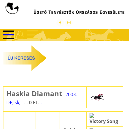
Ugrás
a
tartalomra
Haskia Diamant
2003,
DE, sk,
- - 0 Ft.
-
Victory Song