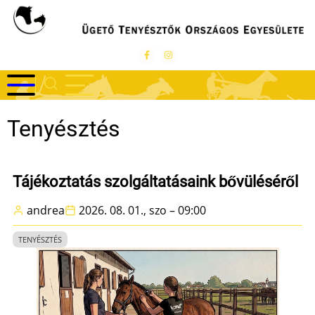
Ugrás
a
tartalomra
Tenyésztés
Tájékoztatás szolgáltatásaink bővüléséről
andrea
2026. 08. 01., szo – 09:00
TENYÉSZTÉS