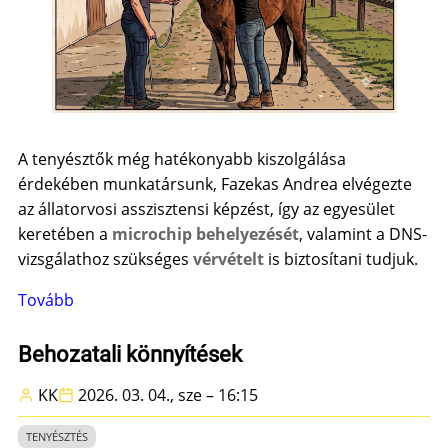
A tenyésztők még hatékonyabb kiszolgálása
érdekében munkatársunk, Fazekas Andrea elvégezte
az állatorvosi asszisztensi képzést, így az egyesület
keretében a
microchip behelyezését
, valamint a DNS-
vizsgálathoz szükséges
vérvételt
is biztosítani tudjuk.
Tovább
(
Tájékoztatás
szolgáltatásaink
Behozatali könnyítések
bővüléséről)
KK
2026. 03. 04., sze – 16:15
TENYÉSZTÉS