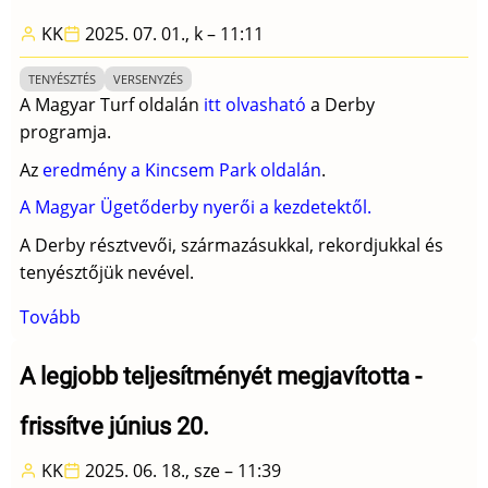
KK
2025. 07. 01., k – 11:11
TENYÉSZTÉS
VERSENYZÉS
A Magyar Turf oldalán
itt olvasható
a Derby
programja.
Az
eredmény a Kincsem Park oldalán
.
A Magyar Ügetőderby nyerői a kezdetektől.
A Derby résztvevői, származásukkal, rekordjukkal és
tenyésztőjük nevével.
Tovább
(111.
Magyar
Ügetőderby
A legjobb teljesítményét megjavította -
-
frissítve június 20.
július
5.
KK
2025. 06. 18., sze – 11:39
Kincsem