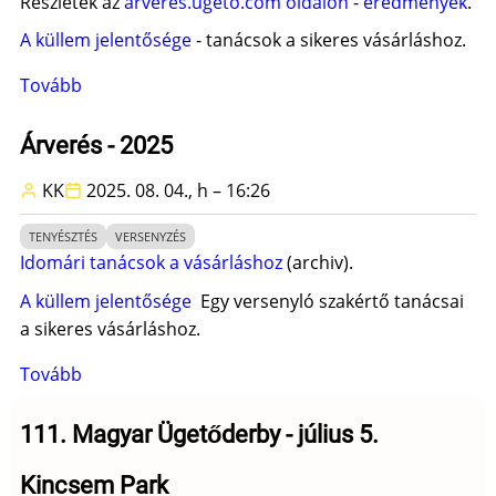
Részletek az
arveres.ugeto.com oldalon
-
eredmények
.
A küllem jelentősége
- tanácsok a sikeres vásárláshoz.
Tovább
(Ügetőárverés
-
2025)
Árverés - 2025
KK
2025. 08. 04., h – 16:26
TENYÉSZTÉS
VERSENYZÉS
Idomári tanácsok a vásárláshoz
(archiv).
A küllem jelentősége
Egy versenyló szakértő tanácsai
a sikeres vásárláshoz.
Tovább
(Árverés
-
2025)
111. Magyar Ügetőderby - július 5.
Kincsem Park