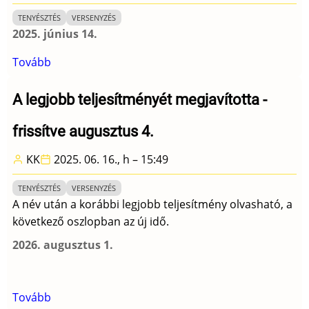
Park)
TENYÉSZTÉS
VERSENYZÉS
2025. június 14.
Tovább
(A
legjobb
teljesítményét
A legjobb teljesítményét megjavította -
megjavította
frissítve augusztus 4.
-
frissítve
KK
2025. 06. 16., h – 15:49
június
20.)
TENYÉSZTÉS
VERSENYZÉS
A név után a korábbi legjobb teljesítmény olvasható, a
következő oszlopban az új idő.
2026. augusztus 1.
Tovább
(A