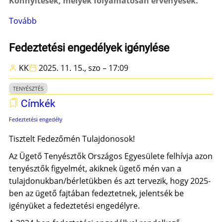
Könnyítések, melyek folyamatosan érvényesek.
Tovább
(Behozatali
könnyítések)
Fedeztetési engedélyek igénylése
KK
2025. 11. 15., szo – 17:09
TENYÉSZTÉS
Címkék
Fedeztetési engedély
Tisztelt Fedezőmén Tulajdonosok!
Az Ügető Tenyésztők Országos Egyesülete felhívja azon
tenyésztők figyelmét, akiknek ügető mén van a
tulajdonukban/bérletükben és azt tervezik, hogy 2025-
ben az ügető fajtában fedeztetnek, jelentsék be
igényüket a fedeztetési engedélyre.