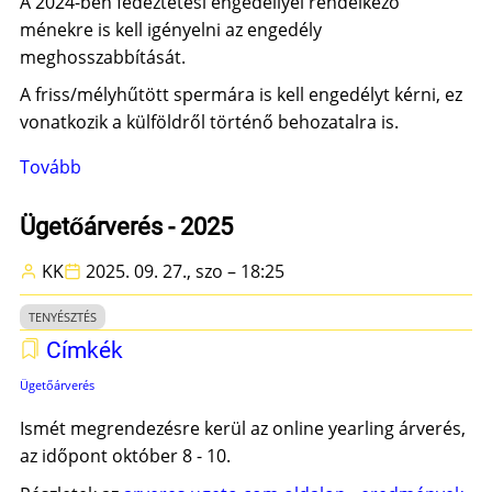
A 2024-ben fedeztetési engedéllyel rendelkező
ménekre is kell igényelni az engedély
meghosszabbítását.
A friss/mélyhűtött spermára is kell engedélyt kérni, ez
vonatkozik a külföldről történő behozatalra is.
Tovább
(Fedeztetési
engedélyek
igénylése)
Ügetőárverés - 2025
KK
2025. 09. 27., szo – 18:25
TENYÉSZTÉS
Címkék
Ügetőárverés
Ismét megrendezésre kerül az online yearling árverés,
az időpont október 8 - 10.