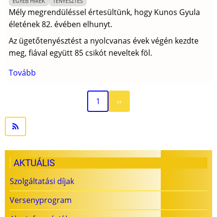
EGYÉB HÍREK
TENYÉSZTÉS
Mély megrendüléssel értesültünk, hogy Kunos Gyula
életének 82. évében elhunyt.
Az ügetőtenyésztést a nyolcvanas évek végén kezdte
meg, fiával együtt 85 csikót neveltek föl.
Tovább
(In
Memoriam
Kunos
Következő
Oldalszámozás
1
››
Gyula)
oldal
AKTUÁLIS
Szolgáltatási díjak
Versenyprogram