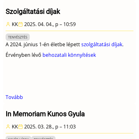
legjobb
teljesítményét
Szolgáltatási díjak
megjavította
KK
2025. 04. 04., p – 10:59
-
frissítve
TENYÉSZTÉS
augusztus
A 2024. június 1-én életbe lépett
szolgáltatási díjak
.
4.)
Érvényben lévő
behozatali könnyítések
Tovább
(Szolgáltatási
díjak)
In Memoriam Kunos Gyula
KK
2025. 03. 28., p – 11:03