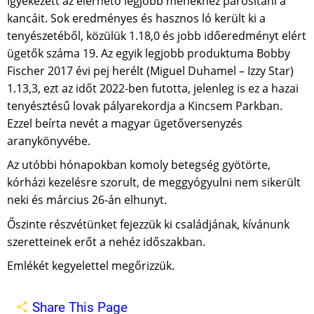
Igyekezett az elérhető legjobb ménekhez párosítani a
kancáit. Sok eredményes és hasznos ló került ki a
tenyészetéből, közülük 1.18,0 és jobb időeredményt elért
ügetők száma 19. Az egyik legjobb produktuma Bobby
Fischer 2017 évi pej herélt (Miguel Duhamel – Izzy Star)
1.13,3, ezt az időt 2022-ben futotta, jelenleg is ez a hazai
tenyésztésű lovak pályarekordja a Kincsem Parkban.
Ezzel beírta nevét a magyar ügetőversenyzés
aranykönyvébe.
Az utóbbi hónapokban komoly betegség gyötörte,
kórházi kezelésre szorult, de meggyógyulni nem sikerült
neki és március 26-án elhunyt.
Őszinte részvétünket fejezzük ki családjának, kívánunk
szeretteinek erőt a nehéz időszakban.
Emlékét kegyelettel megőrizzük.
Share This Page