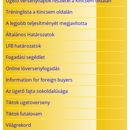
Ügető versenynapok részletei a Kincsem oldalán
Tréninglista a Kincsem oldalán
A legjobb teljesítményét megjavította
Általános Határozatok
LFB határozatok
Fogadási segédlet
Online lóversenyfogadás
Information for foreign buyers
Az ügető fajta sokoldalúsága
Tiktok ugetoverseny
Tiktok futalovam
Világrekord