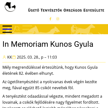
Ugrás
a
tartalomra
In Memoriam Kunos Gyula
KK
2025. 03. 28., p – 11:03
Mély megrendüléssel értesültünk, hogy Kunos Gyula
életének 82. évében elhunyt.
Az ügetőtenyésztést a nyolcvanas évek végén kezdte
meg, fiával együtt 85 csikót neveltek föl.
A tenyésztést odaadással végezte, mindent megadott a
lovainak, a csikók fejlődésére nagy figyelmet fordított.