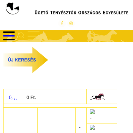
Ugrás
a
tartalomra
0, , ,
- - 0 Ft.
-
-
-