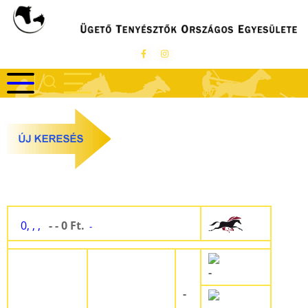
Ugrás
a
tartalomra
0, , ,
- - 0 Ft.
-
-
-