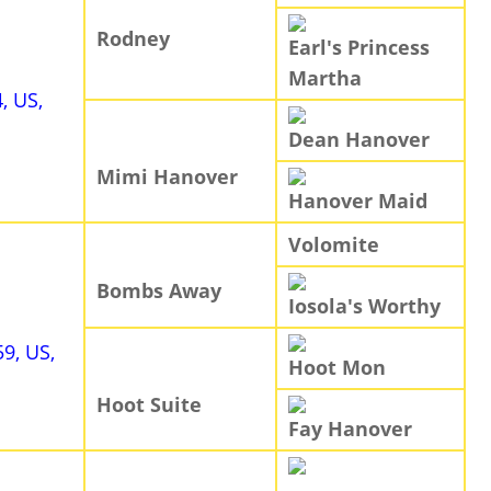
Rodney
Earl's Princess
Martha
4, US,
Dean Hanover
Mimi Hanover
Hanover Maid
Volomite
Bombs Away
Iosola's Worthy
59, US,
Hoot Mon
Hoot Suite
Fay Hanover
-