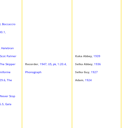
0, Boccaccio
30.1,
6, Halebran
, Scot Palmer
Kaka Abbey
, 1939
 The Skipper
Recorder
, 1947, US, pk, 1:20.4,
Selka Abbey
, 1936
Uniforme
Phonograph
Selka Guy
, 1927
:29.6, The
Adam
, 1924
, Never Stop
6.5, Gala