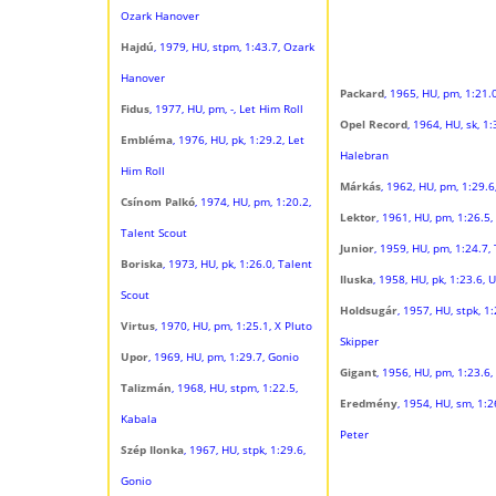
Ozark Hanover
Hajdú
, 1979, HU, stpm, 1:43.7, Ozark
Hanover
Packard
, 1965, HU, pm, 1:21.
Fidus
, 1977, HU, pm, -, Let Him Roll
Opel Record
, 1964, HU, sk, 1:
Embléma
, 1976, HU, pk, 1:29.2, Let
Halebran
Him Roll
Márkás
, 1962, HU, pm, 1:29.
Csínom Palkó
, 1974, HU, pm, 1:20.2,
Lektor
, 1961, HU, pm, 1:26.5
Talent Scout
Junior
, 1959, HU, pm, 1:24.7,
Boriska
, 1973, HU, pk, 1:26.0, Talent
Iluska
, 1958, HU, pk, 1:23.6, 
Scout
Holdsugár
, 1957, HU, stpk, 1
Virtus
, 1970, HU, pm, 1:25.1, X Pluto
Skipper
Upor
, 1969, HU, pm, 1:29.7, Gonio
Gigant
, 1956, HU, pm, 1:23.6
Talizmán
, 1968, HU, stpm, 1:22.5,
Eredmény
, 1954, HU, sm, 1:2
Kabala
Peter
Szép Ilonka
, 1967, HU, stpk, 1:29.6,
Gonio