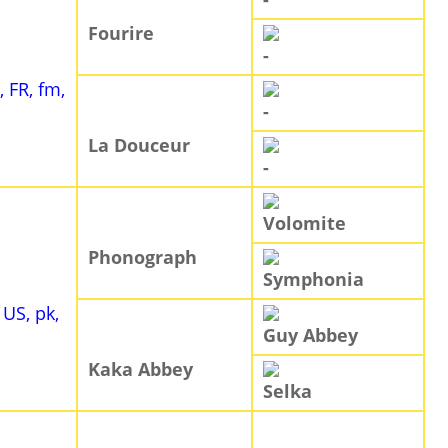
Fourire
-
, FR, fm,
-
La Douceur
-
Volomite
Phonograph
Symphonia
 US, pk,
Guy Abbey
Kaka Abbey
Selka