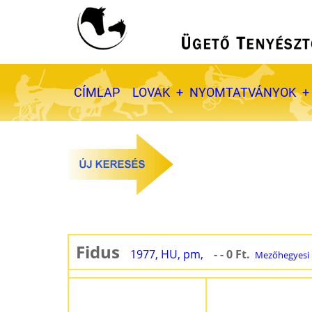
Ugrás
a
tartalomra
Fő
CÍMLAP
LOVAK
NYOMTATVÁNYOK
navigáció
Fidus
1977, HU, pm,
- - 0 Ft.
Mezőhegyesi