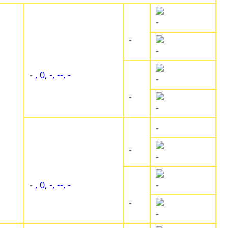
-
-
-
-
, 0, -, --, -
-
-
-
-
-
-
-
, 0, -, --, -
-
-
-