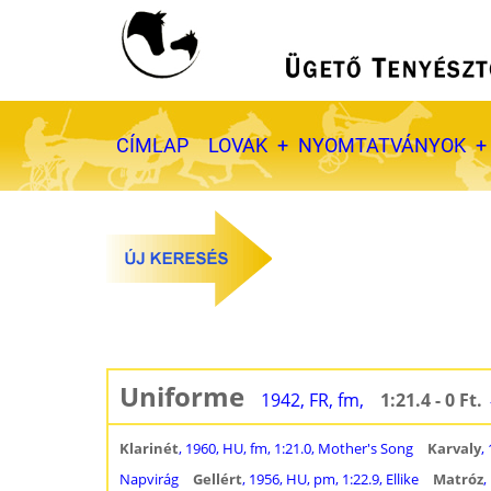
Ugrás
a
tartalomra
Fő
CÍMLAP
LOVAK
NYOMTATVÁNYOK
navigáció
Uniforme
1942, FR, fm,
1:21.4 - 0 Ft.
Klarinét
, 1960, HU, fm, 1:21.0, Mother's Song
Karvaly
,
Napvirág
Gellért
, 1956, HU, pm, 1:22.9, Ellike
Matróz
,