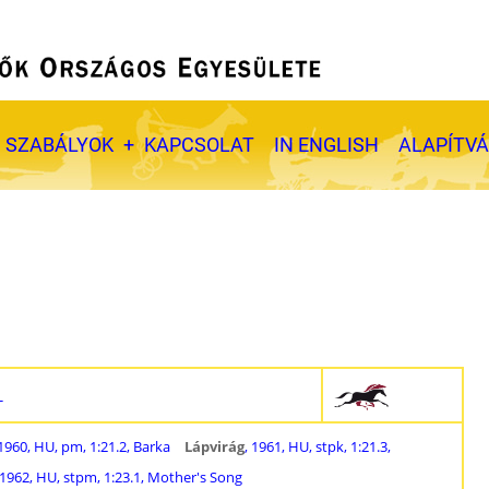
SZABÁLYOK
KAPCSOLAT
IN ENGLISH
ALAPÍTV
-
 1960, HU, pm, 1:21.2, Barka
Lápvirág
, 1961, HU, stpk, 1:21.3,
 1962, HU, stpm, 1:23.1, Mother's Song