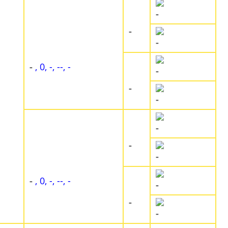
-
-
-
-
, 0, -, --, -
-
-
-
-
-
-
-
, 0, -, --, -
-
-
-