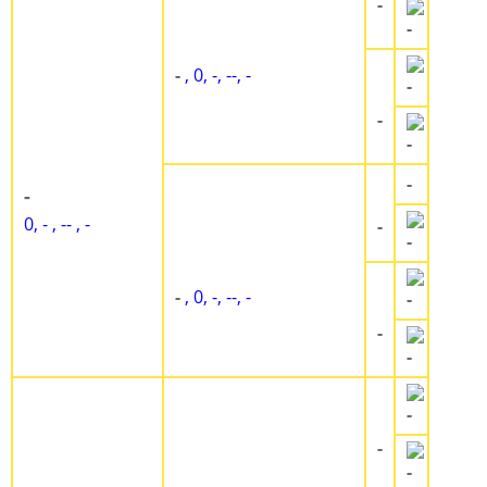
-
-
-
, 0, -, --, -
-
-
-
-
-
0, - , -- , -
-
-
-
, 0, -, --, -
-
-
-
-
-
-