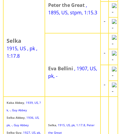
Peter the Great
,
-
1895, US, stpm, 1:15.3
-
-
Selka
-
1915, US , pk ,
-
1:17.8
-
Eva Bellini
, 1907, US,
-
pk, -
-
-
Kaka Abbey
, 1939, US, ?
k, -, Guy Abbey
Selka Abbey
, 1936, US,
pk, -, Guy Abbey
Selka
, 1915, US, pk, 1:17.8, Peter
Selka Guy
, 1927, US, pk,
the Great