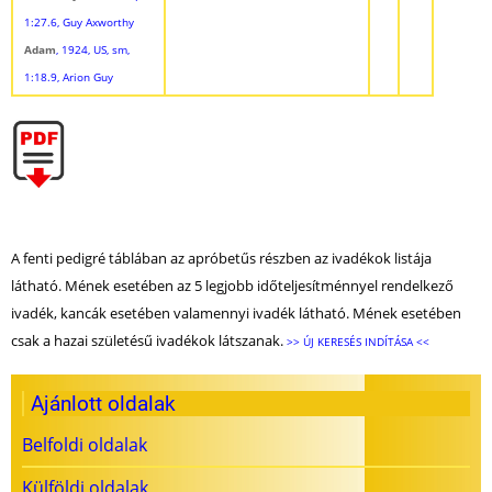
1:27.6, Guy Axworthy
Adam
, 1924, US, sm,
1:18.9, Arion Guy
A fenti pedigré táblában az apróbetűs részben az ivadékok listája
látható. Mének esetében az 5 legjobb időteljesítménnyel rendelkező
ivadék, kancák esetében valamennyi ivadék látható. Mének esetében
csak a hazai születésű ivadékok látszanak.
>> ÚJ KERESÉS INDÍTÁSA <<
Ajánlott oldalak
Belfoldi oldalak
Külföldi oldalak