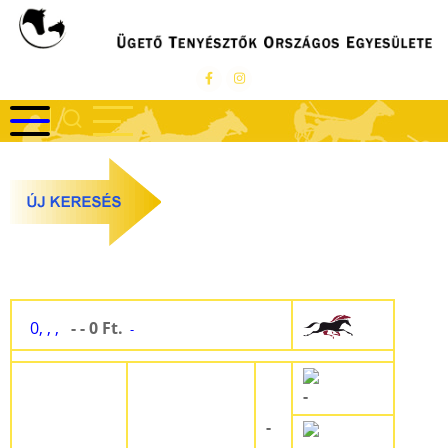
Ugrás
a
tartalomra
0, , ,
- - 0 Ft.
-
-
-