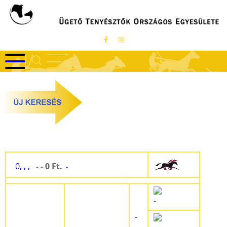
Ugrás
a
tartalomra
0, , ,
- - 0 Ft.
-
-
-