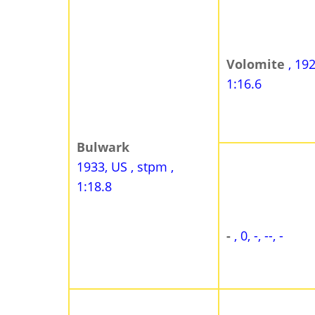
Volomite
, 19
1:16.6
Bulwark
1933, US , stpm ,
1:18.8
-
, 0, -, --, -