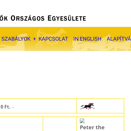
SZABÁLYOK
KAPCSOLAT
IN ENGLISH
ALAPÍTV
 0 Ft.
-
Peter the