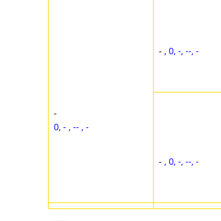
-
, 0, -, --, -
-
0, - , -- , -
-
, 0, -, --, -