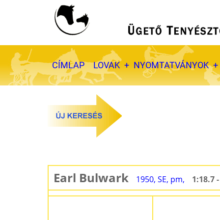
Ugrás
a
tartalomra
Fő
CÍMLAP
LOVAK
NYOMTATVÁNYOK
navigáció
Earl Bulwark
1950, SE, pm,
1:18.7 -