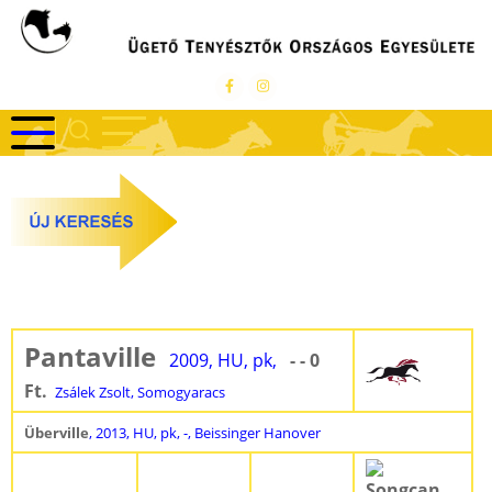
Ugrás
a
tartalomra
Pantaville
2009, HU, pk,
- - 0
Ft.
Zsálek Zsolt, Somogyaracs
Überville
, 2013, HU, pk, -, Beissinger Hanover
Songcan