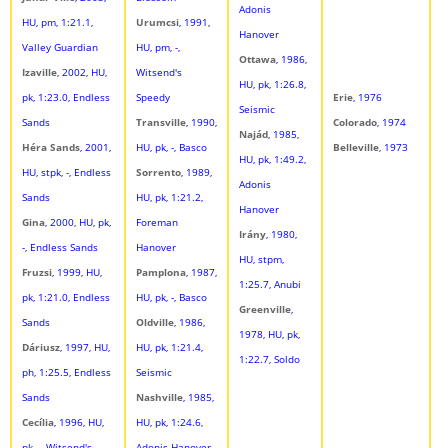
Adonis
HU, pm, 1:21.1,
Urumcsi
, 1991,
Hanover
Valley Guardian
HU, pm, -,
Ottawa
, 1986,
Izaville
, 2002, HU,
Witsend's
HU, pk, 1:26.8,
pk, 1:23.0, Endless
Speedy
Erie
, 1976
Seismic
Sands
Transville
, 1990,
Colorado
, 1974
Najád
, 1985,
Héra Sands
, 2001,
HU, pk, -, Basco
Belleville
, 1973
HU, pk, 1:49.2,
HU, stpk, -, Endless
Sorrento
, 1989,
Adonis
Sands
HU, pk, 1:21.2,
Hanover
Gina
, 2000, HU, pk,
Foreman
Irány
, 1980,
-, Endless Sands
Hanover
HU, stpm,
Fruzsi
, 1999, HU,
Pamplona
, 1987,
1:25.7, Anubi
pk, 1:21.0, Endless
HU, pk, -, Basco
Greenville
,
Sands
Oldville
, 1986,
1978, HU, pk,
Dáriusz
, 1997, HU,
HU, pk, 1:21.4,
1:22.7, Soldo
ph, 1:25.5, Endless
Seismic
Sands
Nashville
, 1985,
Cecília
, 1996, HU,
HU, pk, 1:24.6,
pk, -, Witsend's
Adonis Hanover