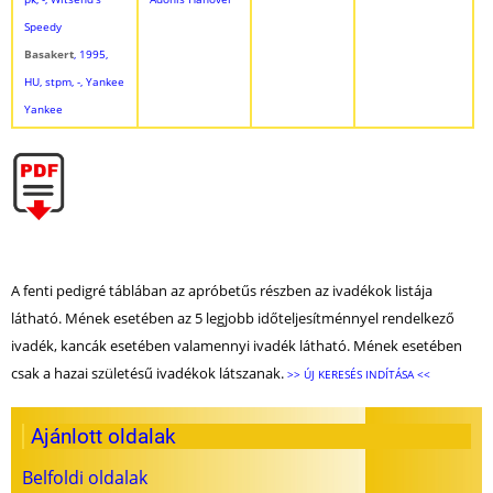
Speedy
Basakert
, 1995,
HU, stpm, -, Yankee
Yankee
A fenti pedigré táblában az apróbetűs részben az ivadékok listája
látható. Mének esetében az 5 legjobb időteljesítménnyel rendelkező
ivadék, kancák esetében valamennyi ivadék látható. Mének esetében
csak a hazai születésű ivadékok látszanak.
>> ÚJ KERESÉS INDÍTÁSA <<
Ajánlott oldalak
Belfoldi oldalak