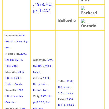
Mes
, 1978, HU,
pk, 1:22.7
Packard
Belleville
Ontario
Pantaville
, 2009,
HU, pk, -, Oncoming
Hush
Nexus Ville
, 2007,
HU, pm, 1:21.4,
Alphaville
, 1994,
Tony Oaks
HU, pm, -, Philip
Maryville
, 2006,
Lobell
HU, pk, 1:20.6,
Zelrina
, 1993,
Táltos
, 1990,
Endless Sands
HU, p/stpk, -,
HU, p/stpm,
Kataville
, 2004,
Philip Lobell
1:28.8, Basco
HU, pk, -, Valley
Virág
, 1992, HU,
Reims
, 1988,
Guardian
pk, 1:20.6, Kiwi
HU, pk, 1:28.9,
Juhar Ville
, 2003,
Blossom