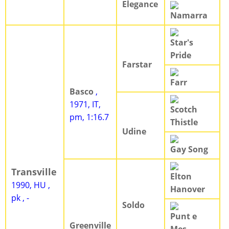
Elegance
Namarra
Star's
Pride
Farstar
Farr
Basco
,
1971, IT,
Scotch
pm, 1:16.7
Thistle
Udine
Gay Song
Transville
Elton
1990, HU ,
Hanover
pk , -
Soldo
Punt e
Greenville