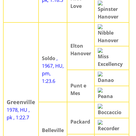
pk, 1:18.3
Love
Spinster
Hanover
Nibble
Hanover
Elton
Hanover
Miss
Soldo
,
Excellency
1967, HU,
pm,
Danao
1:23.6
Punt e
Mes
Peana
Greenville
1978, HU ,
Boccaccio
pk , 1:22.7
Packard
Recorder
Belleville