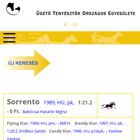
Ugrás
a
tartalomra
Sorrento
1989, HU, pk,
1:21.2
- 0 Ft.
Babócsai Határőr Mgtsz
Flying Star
, 1999, HU, pm, -, Mill H.
Dandy Star
, 1997, HU, pk,
1:20.2, Endless Sands
Candy Star
, 1996, HU, p/stpk, -, Yankee
Yankee