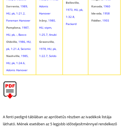
Belleville
,
Sorrento
, 1989,
Adonis
Kanada
, 1960
1973, HU, pk,
HU, pk, 1:21.2,
Hanover
Ide-oda
, 1958
1:32.8,
Foreman Hanover
Irány
, 1980,
Fiddler
, 1955
Packard
Pamplona
, 1987,
HU, stpm,
HU, pk, -, Basco
1:25.7, Anubi
Oldville
, 1986, HU,
Greenville
,
pk, 1:21.4, Seismic
1978, HU, pk,
Nashville
, 1985,
1:22.7, Soldo
HU, pk, 1:24.6,
Adonis Hanover
A fenti pedigré táblában az apróbetűs részben az ivadékok listája
látható. Mének esetében az 5 legjobb időteljesítménnyel rendelkező