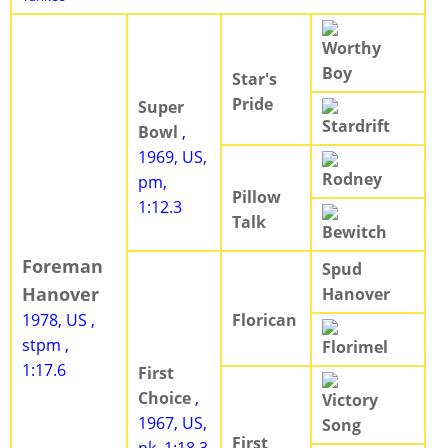
Worthy
Boy
Star's
Pride
Super
Stardrift
Bowl
,
1969, US,
Rodney
pm,
Pillow
1:12.3
Talk
Bewitch
Foreman
Spud
Hanover
Hanover
1978, US ,
Florican
stpm ,
Florimel
1:17.6
First
Choice
,
Victory
1967, US,
Song
First