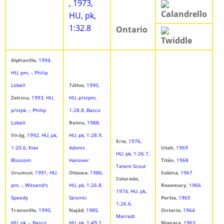
, 1973,
Calandrello
HU, pk,
1:32.8
Ontario
Twiddle
Alphaville
, 1994,
HU, pm, -, Philip
Lobell
Táltos
, 1990,
Zelrina
, 1993, HU,
HU, p/stpm,
p/stpk, -, Philip
1:28.8, Basco
Lobell
Reims
, 1988,
Virág
, 1992, HU, pk,
HU, pk, 1:28.9,
Erie
, 1976,
1:20.6, Kiwi
Adonis
Utah
, 1969
HU, pk, 1:26.7,
Blossom
Hanover
Titán
, 1968
Talent Scout
Urumcsi
, 1991, HU,
Ottawa
, 1986,
Sabina
, 1967
Colorado
,
pm, -, Witsend's
HU, pk, 1:26.8,
Rosemary
, 1966
1974, HU, pk,
Speedy
Seismic
Portia
, 1965
1:26.6,
Transville
, 1990,
Najád
, 1985,
Ontario
, 1964
Marradi
HU, pk, -, Basco
HU, pk, 1:49.2,
Niagara
, 1963