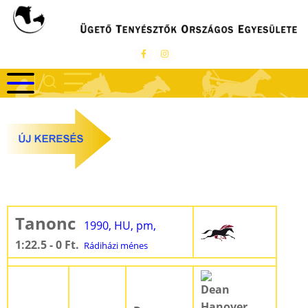
Ugrás
a
tartalomra
Tanonc
1990, HU, pm,
1:22.5 - 0 Ft.
Rádiházi ménes
Dean
Hanover