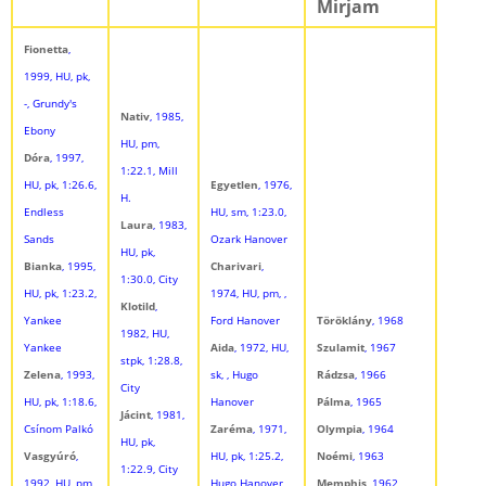
Mirjam
Fionetta
,
1999, HU, pk,
-, Grundy's
Nativ
, 1985,
Ebony
HU, pm,
Dóra
, 1997,
1:22.1, Mill
HU, pk, 1:26.6,
Egyetlen
, 1976,
H.
Endless
HU, sm, 1:23.0,
Laura
, 1983,
Sands
Ozark Hanover
HU, pk,
Bianka
, 1995,
Charivari
,
1:30.0, City
HU, pk, 1:23.2,
1974, HU, pm, ,
Klotild
,
Yankee
Ford Hanover
Töröklány
, 1968
1982, HU,
Yankee
Aida
, 1972, HU,
Szulamit
, 1967
stpk, 1:28.8,
Zelena
, 1993,
sk, , Hugo
Rádzsa
, 1966
City
HU, pk, 1:18.6,
Hanover
Pálma
, 1965
Jácint
, 1981,
Csínom Palkó
Zaréma
, 1971,
Olympia
, 1964
HU, pk,
Vasgyúró
,
HU, pk, 1:25.2,
Noémi
, 1963
1:22.9, City
1992, HU, pm,
Hugo Hanover
Memphis
, 1962