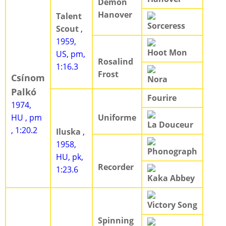
Demon
Hanover
Talent
Sorceress
Scout
,
1959,
Hoot Mon
US, pm,
Rosalind
1:16.3
Frost
Csínom
Nora
Palkó
Fourire
1974,
HU , pm
Uniforme
La Douceur
, 1:20.2
Iluska
,
1958,
Phonograph
HU, pk,
Recorder
1:23.6
Kaka Abbey
Victory Song
Spinning