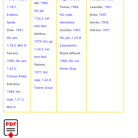
Ida
, 1980,
1:18.7,
Timea
, 1968,
Leander
, 1961
HU, pk,
Endless
HU, stpk, ,
Jirka
, 1959
1:22.2, Let
Sands
Henribote
István
, 1958
Him Roll
Üzér
, 1991,
Szultán
, 1967,
Hárem
, 1957
Heléna
,
HU, pm,
HU, pm, 1:25.8,
1979, HU, pk,
1:18.2, Mill H.
Calandrello
1:24.5, Let
Tanonc
,
Rasid effendi
,
Him Roll
1990, HU, pm,
1966, HU, sm, ,
Fatime
,
1:22.5,
Never Stop
1977, HU,
Csínom Palkó
vlpk, 1:22.8,
Szeréna
,
Talent Scout
1989, HU,
stpk, 1:21.2,
Mill H.