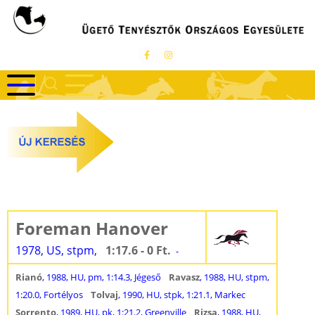
Ugrás
a
tartalomra
Foreman Hanover
1978, US, stpm,
1:17.6 - 0 Ft.
-
Rianó
, 1988, HU, pm, 1:14.3, Jégeső
Ravasz
, 1988, HU, stpm,
1:20.0, Fortélyos
Tolvaj
, 1990, HU, stpk, 1:21.1, Markec
Sorrento
, 1989, HU, pk, 1:21.2, Greenville
Rizsa
, 1988, HU,