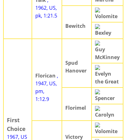
Talk
,
1962, US,
pk, 1:21.5
Volomite
Bewitch
Bexley
Guy
McKinney
Spud
Hanover
Evelyn
Florican
,
the Great
1947, US,
pm,
Spencer
1:12.9
Florimel
Carolyn
First
Choice
Volomite
1967, US
Victory