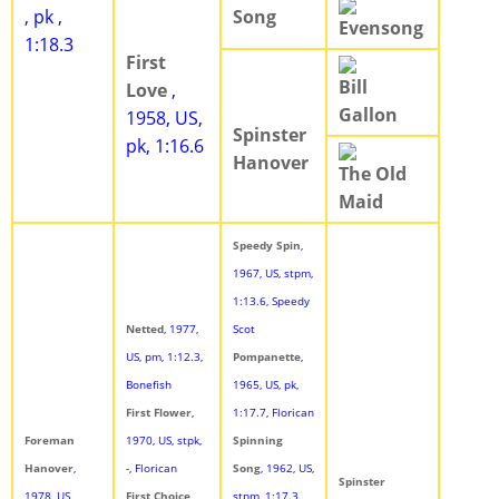
, pk ,
Song
Evensong
1:18.3
First
Bill
Love
,
Gallon
1958, US,
Spinster
pk, 1:16.6
Hanover
The Old
Maid
Speedy Spin
,
1967, US, stpm,
1:13.6, Speedy
Netted
, 1977,
Scot
US, pm, 1:12.3,
Pompanette
,
Bonefish
1965, US, pk,
First Flower
,
1:17.7, Florican
Foreman
1970, US, stpk,
Spinning
Hanover
,
-, Florican
Song
, 1962, US,
Spinster
1978, US,
First Choice
,
stpm, 1:17.3,