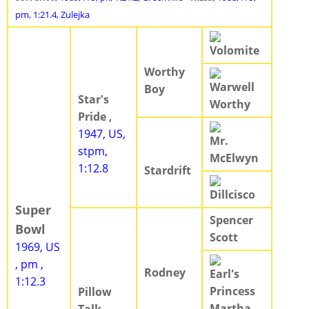
pm, 1:21.4, Zulejka
Volomite
Worthy
Warwell
Boy
Star's
Worthy
Pride
,
1947, US,
Mr.
stpm,
McElwyn
1:12.8
Stardrift
Dillcisco
Super
Spencer
Bowl
Scott
1969, US
, pm ,
Rodney
Earl's
1:12.3
Princess
Pillow
Martha