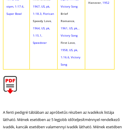
Hanover
, 1952
stpm, 1:17.6,
1967, US, pk,
Victory Song
Super Bowl
1:18.3, Florican
Brief
Speedy Love
,
Romance
,
1964, US, pk,
1961, US, pk, ,
1:15.1,
Victory Song
Speedster
First Love
,
1958, US, pk,
1:16.6, Victory
Song
A fenti pedigré táblában az apróbetűs részben az ivadékok listája
látható. Mének esetében az 5 legjobb időteljesítménnyel rendelkező
ivadék, kancák esetében valamennyi ivadék látható. Mének esetében