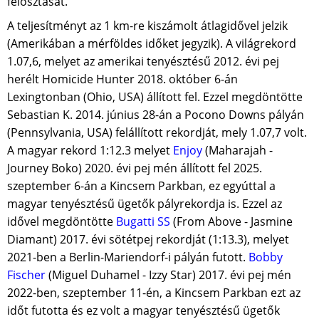
felosztását.
A teljesítményt az 1 km-re kiszámolt átlagidővel jelzik
(Amerikában a mérföldes időket jegyzik). A világrekord
1.07,6, melyet az amerikai tenyésztésű 2012. évi pej
herélt Homicide Hunter 2018. október 6-án
Lexingtonban (Ohio, USA) állított fel. Ezzel megdöntötte
Sebastian K. 2014. június 28-án a Pocono Downs pályán
(Pennsylvania, USA) felállított rekordját, mely 1.07,7 volt.
A magyar rekord 1:12.3 melyet
Enjoy
(Maharajah -
Journey Boko) 2020. évi pej mén állított fel 2025.
szeptember 6-án a Kincsem Parkban, ez egyúttal a
magyar tenyésztésű ügetők pályrekordja is. Ezzel az
idővel megdöntötte
Bugatti SS
(From Above - Jasmine
Diamant) 2017. évi sötétpej rekordját (1:13.3), melyet
2021-ben a Berlin-Mariendorf-i pályán futott.
Bobby
Fischer
(Miguel Duhamel - Izzy Star) 2017. évi pej mén
2022-ben, szeptember 11-én, a Kincsem Parkban ezt az
időt futotta és ez volt a magyar tenyésztésű ügetők