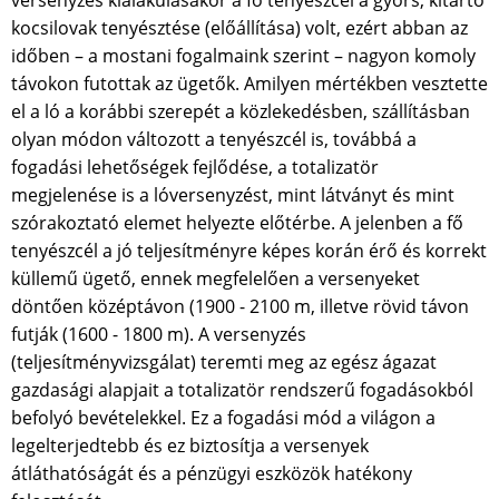
kocsilovak tenyésztése (előállítása) volt, ezért abban az
időben – a mostani fogalmaink szerint – nagyon komoly
távokon futottak az ügetők. Amilyen mértékben vesztette
el a ló a korábbi szerepét a közlekedésben, szállításban
olyan módon változott a tenyészcél is, továbbá a
fogadási lehetőségek fejlődése, a totalizatör
megjelenése is a lóversenyzést, mint látványt és mint
szórakoztató elemet helyezte előtérbe. A jelenben a fő
tenyészcél a jó teljesítményre képes korán érő és korrekt
küllemű ügető, ennek megfelelően a versenyeket
döntően középtávon (1900 - 2100 m, illetve rövid távon
futják (1600 - 1800 m). A versenyzés
(teljesítményvizsgálat) teremti meg az egész ágazat
gazdasági alapjait a totalizatör rendszerű fogadásokból
befolyó bevételekkel. Ez a fogadási mód a világon a
legelterjedtebb és ez biztosítja a versenyek
átláthatóságát és a pénzügyi eszközök hatékony