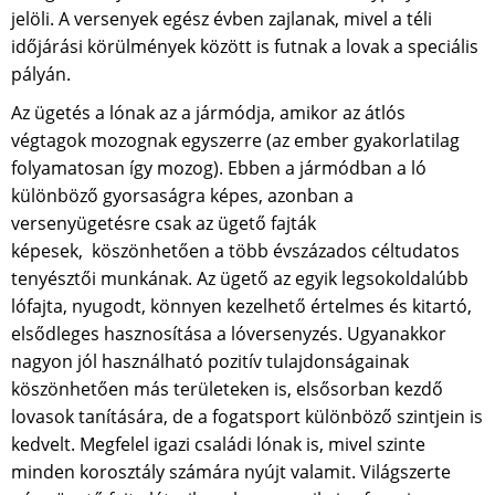
jelöli. A versenyek egész évben zajlanak, mivel a téli
időjárási körülmények között is futnak a lovak a speciális
pályán.
Az ügetés a lónak az a jármódja, amikor az átlós
végtagok mozognak egyszerre (az ember gyakorlatilag
folyamatosan így mozog). Ebben a jármódban a ló
különböző gyorsaságra képes, azonban a
versenyügetésre csak az ügető fajták
képesek, köszönhetően a több évszázados céltudatos
tenyésztői munkának. Az ügető az egyik legsokoldalúbb
lófajta, nyugodt, könnyen kezelhető értelmes és kitartó,
elsődleges hasznosítása a lóversenyzés. Ugyanakkor
nagyon jól használható pozitív tulajdonságainak
köszönhetően más területeken is, elsősorban kezdő
lovasok tanítására, de a fogatsport különböző szintjein is
kedvelt. Megfelel igazi családi lónak is, mivel szinte
minden korosztály számára nyújt valamit. Világszerte