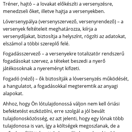
Tréner, hajtó – a lovakat előkészíti a versenyzésre,
menedzseli őket, illetve hajtja a versenyekben.
Lóversenypálya (versenyszervező, versenyrendező) – a
versenyek feltételeit meghatározza, kiírja a
versenydíjakat, biztosítja a helyszínt, rögzíti az adatokat,
elszámol a többi szereplő felé.
Fogadásszervező – a versenyekre totalizatör rendszerű
fogadásokat szervez, a téteket beszedi a nyerő
játékosoknak a nyereményt kifizeti.
Fogadó (néző) – ők biztosítják a lóversenyzés működését,
a hangulatot, a fogadásokkal megteremtik az anyagi
alapokat.
Ahhoz, hogy Ön lótulajdonossá váljon nem kell óriási
befektetést eszközölni, erre szolgál a jól bevált
tulajdonosközösség, ez azt jelenti, hogy egy lónak több
tulajdonosa is van, így a költségek megoszlanak, de a