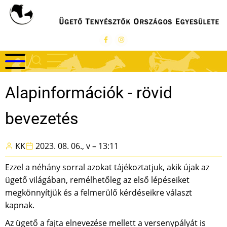
Ugrás
a
tartalomra
Alapinformációk - rövid
bevezetés
KK
2023. 08. 06., v – 13:11
Ezzel a néhány sorral azokat tájékoztatjuk, akik újak az
ügető világában, remélhetőleg az első lépéseiket
megkönnyítjük és a felmerülő kérdéseikre választ
kapnak.
Az ügető a fajta elnevezése mellett a versenypályát is