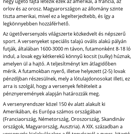
négy ügető fajta létezik ezek az amerikai, a francia, az
orlov és az orosz. Magyarországon az állomány szinte
tiszta amerikai, mivel ez a legelterjedtebb, és így a
legkönnyebben hozzáférhető.
Az ügetőversenyzés világszerte közkedvelt és népszerű
sport. A versenyeket speciális talajú ovális alakú pályán
futják, általában 1600-3000 m távon, futamonként 8-18 ló
indul, a lovak egy kétkerekű könnyű kocsit (sulky) húznak,
amelyen ül a hajtó. A teljesítményt km átlagidőben
mérik. A futamokban nyerő, illetve helyezett (2-5) lovak
pénzdíjban részesülnek, mely a lótulajdonosokat illeti, ez
arra is szolgál, hogy a versenyek feltételeit a
pénznyeremények alapján határozzák meg.
A versenyrendszer közel 150 év alatt alakult ki
Amerikában, és Európa számos országában
(Franciaország, Németország, Oroszország, Skandináv
országok, Magyarország, Ausztria). A XIX. században a
versenyzés kialakulásakor a fő tenyészcél a gyors, kitartó