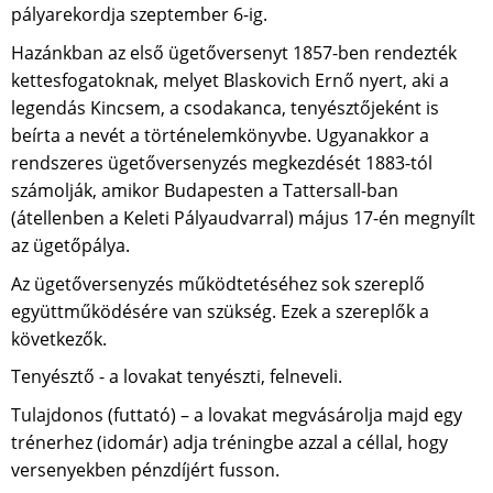
pályarekordja szeptember 6-ig.
Hazánkban az első ügetőversenyt 1857-ben rendezték
kettesfogatoknak, melyet Blaskovich Ernő nyert, aki a
legendás Kincsem, a csodakanca, tenyésztőjeként is
beírta a nevét a történelemkönyvbe. Ugyanakkor a
rendszeres ügetőversenyzés megkezdését 1883-tól
számolják, amikor Budapesten a Tattersall-ban
(átellenben a Keleti Pályaudvarral) május 17-én megnyílt
az ügetőpálya.
Az ügetőversenyzés működtetéséhez sok szereplő
együttműködésére van szükség. Ezek a szereplők a
következők.
Tenyésztő - a lovakat tenyészti, felneveli.
Tulajdonos (futtató) – a lovakat megvásárolja majd egy
trénerhez (idomár) adja tréningbe azzal a céllal, hogy
versenyekben pénzdíjért fusson.