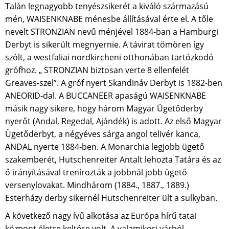
Talán legnagyobb tenyészsikerét a kiváló származású
mén, WAISENKNABE ménesbe állításával érte el. A tőle
nevelt STRONZIAN nevű ménjével 1884-ban a Hamburgi
Derbyt is sikerült megnyernie. A távirat tömören így
szólt, a westfaliai nordkircheni otthonában tartózkodó
grófhoz. „ STRONZIAN biztosan verte 8 ellenfelét
Greaves-szel”. A gróf nyert Skandináv Derbyt is 1882-ben
ANEORID-dal. A BUCCANEER apaságú WAISENKNABE
másik nagy sikere, hogy három Magyar Ügetőderby
nyerőt (Andal, Regedal, Ajándék) is adott. Az első Magyar
Ügetőderbyt, a négyéves sárga angol telivér kanca,
ANDAL nyerte 1884-ben. A Monarchia legjobb ügető
szakemberét, Hutschenreiter Antalt lehozta Tatára és az
ő irányításával trenírozták a jobbnál jobb ügető
versenylovakat. Mindhárom (1884., 1887., 1889.)
Esterházy derby sikernél Hutschenreiter ült a sulkyban.
A következő nagy ívű alkotása az Európa hírű tatai
központ életre keltése volt. A valamikori várból