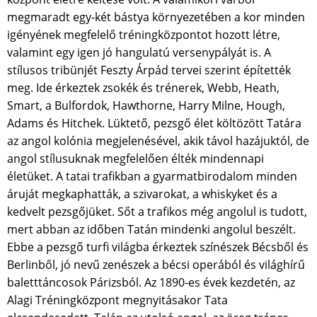
megmaradt egy-két bástya környezetében a kor minden
igényének megfelelő tréningközpontot hozott létre,
valamint egy igen jó hangulatú versenypályát is. A
stílusos tribünjét Feszty Árpád tervei szerint építették
meg. Ide érkeztek zsokék és trénerek, Webb, Heath,
Smart, a Bulfordok, Hawthorne, Harry Milne, Hough,
Adams és Hitchek. Lüktető, pezsgő élet költözött Tatára
az angol kolónia megjelenésével, akik távol hazájuktól, de
angol stílusuknak megfelelően élték mindennapi
életüket. A tatai trafikban a gyarmatbirodalom minden
áruját megkaphatták, a szivarokat, a whiskyket és a
kedvelt pezsgőjüket. Sőt a trafikos még angolul is tudott,
mert abban az időben Tatán mindenki angolul beszélt.
Ebbe a pezsgő turfi világba érkeztek színészek Bécsből és
Berlinből, jó nevű zenészek a bécsi operából és világhírű
baletttáncosok Párizsból. Az 1890-es évek kezdetén, az
Alagi Tréningközpont megnyitásakor Tata