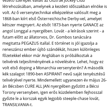
vezető szerepet vállalt az Osztrák Jockey Club
létrehozásában, amelynek a kezdeti időszakban elnöke is
volt. Az ő versenytechnikai elképzelése valósult meg a
1868-ban kiírt első Österreichische Derby-vel, amelyet
kétszer megnyert. Az elsőt 1873-ban nyerte GANACE az
angol Longgal a nyergében. Lovát - a leírások szerint - a
futam előtt az állatorvos, Dr. Gombos tanácsára
megitatta PEGAZUS itallal. E történet is jól igazolja a
reneszánsz ember újító szándékát, hiszen különleges
főzetekkel ekkor már Angliában is próbálkoztak a
telivérek teljesítményének a növelésére. Lehet, hogy ez
volt első doping a Monarchia versenyterén? A második
kék szalagot 1890-ben ASPIRANT nevű saját tenyésztésű
telivérjével nyerte. Mindemellett ugyanezen év május 26-
án Bécsben CURE ALL JAN nyergében győzött a Bécsi
Torony versenyben, igen erős küzdelemben fejhosszal
győzte le a korszak egyik legjobb steeple-chase lovát,
TRANSILVANIA-t.