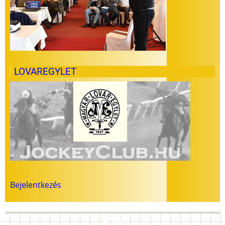
LOVAREGYLET
Felhasználói
Bejelentkezés
fiók
menüje