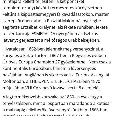
mintájára kellett teljesíteni, a két pont (két
templomtorony) közötti természetes környezetben.
Feltűnt a káposztásmegyeri falkavadászatokon, master
szerepkörében, ahol a Paszkál Malomnál nyeregbe
segítette Erzsébet királynét, aki fekete ruhában, fekete
telivér kancája ESMERALDA nyergében artisztikus
látványt gerjesztett a méltóságos urak belsejében.
Hivatalosan 1862-ben jelennek meg versenyszínei, a
sárga és a kék a Turfon. 1867-ben a Kiegyezés évében
Úrlovas Europa Champion 27 győzelemmel. Nem csak a
kontinentális Európában, hanem a lóversenyzés
hazájában, Angliában is sikeres volt a Turfon. Az angliai
Moltonban, a THE OPEN STEEPLE-CHASE-ben 1870
májusában VULCAN nevű lovával verte 8 ellenfelét.
A legtermékenyebb korszaka az 1860-as évek, úgy a
tenyésztésben, mint a lósportban maradandó alkotásai
a mai napig fellelhetők lóversenyzésünkben. 1868-ban