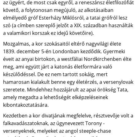
az ügyért, de most csak egyről, a reneszánsz életfilozófiát
követő, a folytonosan megújuló, az alkotásaiban
elmélyedő gróf Esterházy Miklósról, a tatai grófról lesz
szó (a címben szereplő jelzőt a XIX. században használták
a valamikori korszak ez idejű követőire).
Mozgalmas, a kor szokásaitól eltérő nagyvilági élete
1839. december 5-én Londonban kezdődik. Gyermeki
éveit az anyai birtokon, a westfáliai Nordkirchenben élte
meg, ami együtt járt a katonás életformára való
készülődéssel. De ez nem tartott sokáig, mert
hamarosan kialakult benne egy életérzés, a versenylovak
szeretete. Mindehhez hozzájárult az apai örökség Tata,
amely megadta a lehetőségét elképzeléseinek
kibontakoztatására.
Kezdetben a kor divatjának megfelelve, résztvevője volt a
falkavadászatoknak, az úgynevezett Torony -
versenyeknek, melyeket az angol steeple-chase