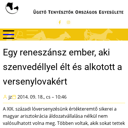
Ugrás
a
tartalomra
Egy reneszánsz ember, aki
szenvedéllyel élt és alkotott a
versenylovakért
jz
2014. 09. 18., cs – 10:46
A XIX. századi lóversenyzésünk értékteremtő sikerei a
magyar arisztokrácia áldozatvállalása nélkül nem
valósulhatott volna meg. Többen voltak, akik sokat tettek