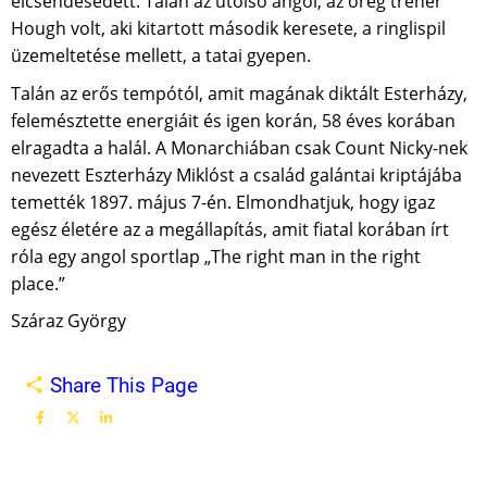
elcsendesedett. Talán az utolsó angol, az öreg tréner
Hough volt, aki kitartott második keresete, a ringlispil
üzemeltetése mellett, a tatai gyepen.
Talán az erős tempótól, amit magának diktált Esterházy,
felemésztette energiáit és igen korán, 58 éves korában
elragadta a halál. A Monarchiában csak Count Nicky-nek
nevezett Eszterházy Miklóst a család galántai kriptájába
temették 1897. május 7-én. Elmondhatjuk, hogy igaz
egész életére az a megállapítás, amit fiatal korában írt
róla egy angol sportlap „The right man in the right
place.”
Száraz György
Share This Page