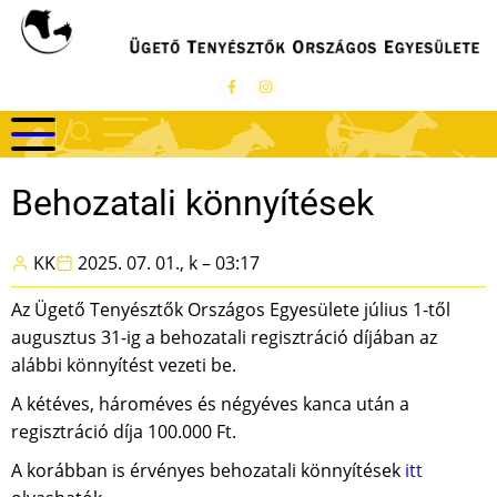
Ugrás
a
tartalomra
Behozatali könnyítések
KK
2025. 07. 01., k – 03:17
Az Ügető Tenyésztők Országos Egyesülete július 1-től
augusztus 31-ig a behozatali regisztráció díjában az
alábbi könnyítést vezeti be.
A kétéves, hároméves és négyéves kanca után a
regisztráció díja 100.000 Ft.
A korábban is érvényes behozatali könnyítések
itt