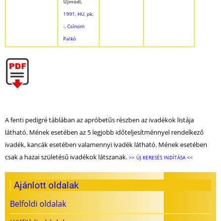
Újmódi
,
1991, HU, pk,
-, Csínom
Palkó
A fenti pedigré táblában az apróbetűs részben az ivadékok listája
látható. Mének esetében az 5 legjobb időteljesítménnyel rendelkező
ivadék, kancák esetében valamennyi ivadék látható. Mének esetében
csak a hazai születésű ivadékok látszanak.
>> ÚJ KERESÉS INDÍTÁSA <<
Ajánlott oldalak
Belfoldi oldalak