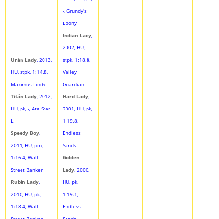
-, Grundy's
Ebony
Indian Lady
,
2002, HU,
Urán Lady
, 2013,
stpk, 1:18.8,
HU, stpk, 1:14.8,
Valley
Maximus Lindy
Guardian
Titán Lady
, 2012,
Hard Lady
,
HU, pk, -, Ata Star
2001, HU, pk,
L.
1:19.8,
Speedy Boy
,
Endless
2011, HU, pm,
Sands
1:16.4, Wall
Golden
Street Banker
Lady
, 2000,
Rubin Lady
,
HU, pk,
2010, HU, pk,
1:19.1,
1:18.4, Wall
Endless
Street Banker
Sands