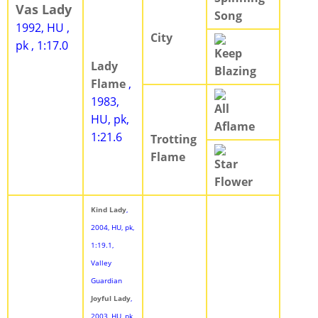
Vas Lady
Song
1992, HU ,
City
pk , 1:17.0
Keep
Lady
Blazing
Flame
,
1983,
All
HU, pk,
Aflame
1:21.6
Trotting
Flame
Star
Flower
Kind Lady
,
2004, HU, pk,
1:19.1,
Valley
Guardian
Joyful Lady
,
2003, HU, pk,