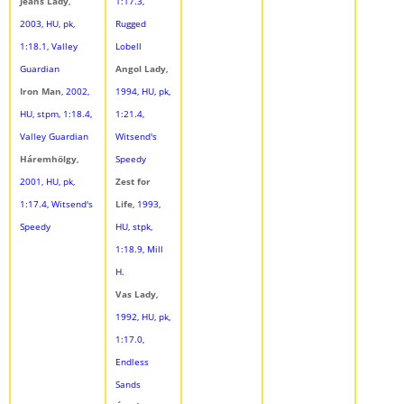
Jeans Lady
,
1:17.3,
2003, HU, pk,
Rugged
1:18.1, Valley
Lobell
Guardian
Angol Lady
,
Iron Man
, 2002,
1994, HU, pk,
HU, stpm, 1:18.4,
1:21.4,
Valley Guardian
Witsend's
Háremhölgy
,
Speedy
2001, HU, pk,
Zest for
1:17.4, Witsend's
Life
, 1993,
Speedy
HU, stpk,
1:18.9, Mill
H.
Vas Lady
,
1992, HU, pk,
1:17.0,
Endless
Sands