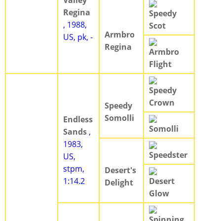
Valley
Regina
Speedy
, 1988,
Scot
Armbro
US, pk, -
Regina
Armbro
Flight
Speedy
Crown
Speedy
Somolli
Endless
Somolli
Sands
,
1983,
Speedster
US,
stpm,
Desert's
1:14.2
Desert
Delight
Glow
Spinning