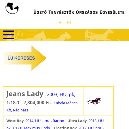
Ugrás
a
tartalomra
Jeans Lady
2003, HU, pk,
1:18.1 - 2,804,000 Ft.
Kabala Ménes
Kft, Rádiháza
West Boy
, 2014, HU, pm, -, Racino
Ultra Lady
, 2013, HU,
pk, 1:17.8, Maximus Lindy
Trotting Boy
, 2012, HU, pm, -,