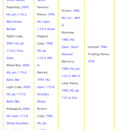
Paperboy
, 2009,
Famous
Orient
, 1986,
HU, pm, 1:16.2,
Flame
, 1999,
HU, sm, -, Mill
Wall Street
HU, stpm,
H.
Banker
1:18.3, Kosar
Nonstop
,
Night Lady
,
Elegant
1985, HU,
2007, HU, pk,
Lady
, 1998,
stpm, , Devil
Intuició
, 1980
1:14.3, Tony
HU, pk,
Hanover
Trotting Flame
,
Oaks
1:16.9, Mill
Mercury
,
1976
Metal Boy
, 2006,
H.
1984, HU, pm,
HU, pm, 1:19.6,
Detroit
,
1:27.2, Mill H.
Baltic Bet
1997, HU,
Lady Flame
,
Light Lady
, 2005,
stpm, 1:15.8,
1983, HU, pk,
HU, pk, 1:17.0,
Grundy's
1:21.6, City
Baltic Bet
Ebony
Kiskegyed
, 2004,
Brown
HU, stpk, 1:17.8,
Lady
, 1995,
Valley Guardian
HU, pk,