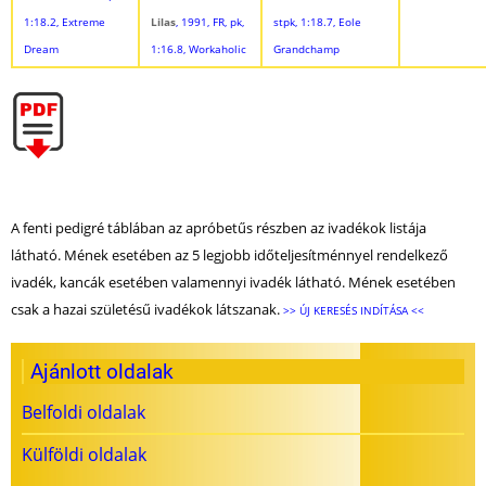
1:18.2, Extreme
Lilas
, 1991, FR, pk,
stpk, 1:18.7, Eole
Dream
1:16.8, Workaholic
Grandchamp
A fenti pedigré táblában az apróbetűs részben az ivadékok listája
látható. Mének esetében az 5 legjobb időteljesítménnyel rendelkező
ivadék, kancák esetében valamennyi ivadék látható. Mének esetében
csak a hazai születésű ivadékok látszanak.
>> ÚJ KERESÉS INDÍTÁSA <<
Ajánlott oldalak
Belfoldi oldalak
Külföldi oldalak