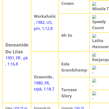
Crown
Missile 
Workaholic
Speedy
, 1982, US,
Count
pm, 1:12.8
Ah So
Lalita
Doceanide
Hanover
Du Lilas
1991, FR , pk
Kerjacq
, 1:16.8
Eole
Grandchamp
-
Oceanide
,
1980, FR,
-
stpk, 1:18.7
Tornese
Glory
-
Kidea
, 1998, FR, pk,
Doceanide Du
Oceanide
, 1980, FR,