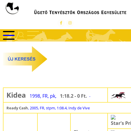
Ugrás
a
tartalomra
Kidea
1998, FR, pk,
1:18.2 - 0 Ft.
-
Ready Cash
, 2005, FR, stpm, 1:08.4, Indy de Vive
Star's Pr