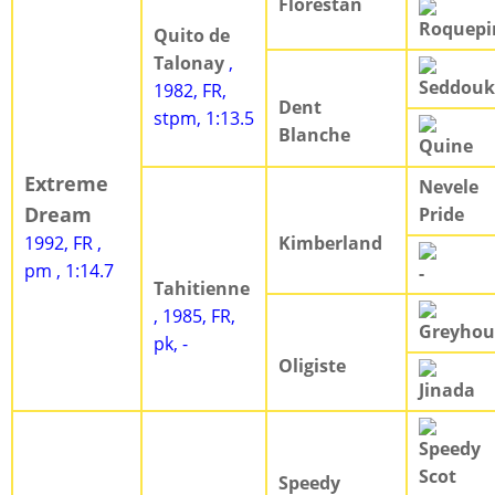
Florestan
Roquepi
Quito de
Talonay
,
Seddouk
1982, FR,
Dent
stpm, 1:13.5
Blanche
Quine
Extreme
Nevele
Dream
Pride
1992, FR ,
Kimberland
pm , 1:14.7
-
Tahitienne
, 1985, FR,
Greyho
pk, -
Oligiste
Jinada
Speedy
Scot
Speedy