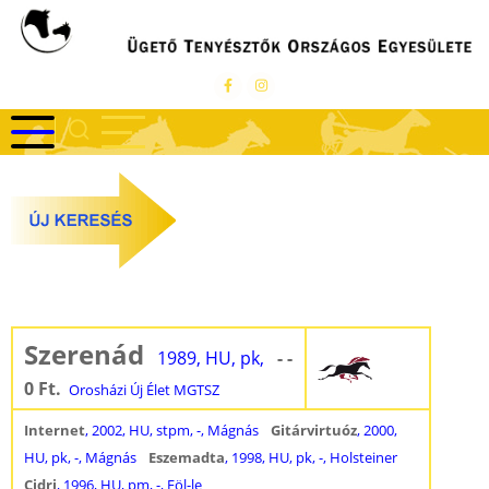
Ugrás
a
tartalomra
Szerenád
1989, HU, pk,
- -
0 Ft.
Orosházi Új Élet MGTSZ
Internet
, 2002, HU, stpm, -, Mágnás
Gitárvirtuóz
, 2000,
HU, pk, -, Mágnás
Eszemadta
, 1998, HU, pk, -, Holsteiner
Cidri
, 1996, HU, pm, -, Föl-le