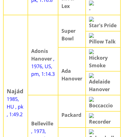
pk, 1:16.8
Lex
-
Star's Pride
Super
Bowl
Pillow Talk
Adonis
Hickory
Hanover
,
Smoke
1976, US,
Ada
pm, 1:14.3
Hanover
Adelaide
Hanover
Najád
1985,
Boccaccio
HU , pk
, 1:49.2
Packard
Recorder
Belleville
, 1973,