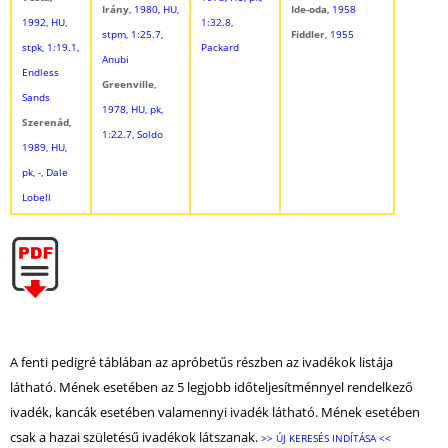
Irány
, 1980, HU,
Ide-oda
, 1958
1992, HU,
1:32.8,
stpm, 1:25.7,
Fiddler
, 1955
stpk, 1:19.1,
Packard
Anubi
Endless
Greenville
,
Sands
1978, HU, pk,
Szerenád
,
1:22.7, Soldo
1989, HU,
pk, -, Dale
Lobell
A fenti pedigré táblában az apróbetűs részben az ivadékok listája
látható. Mének esetében az 5 legjobb időteljesítménnyel rendelkező
ivadék, kancák esetében valamennyi ivadék látható. Mének esetében
csak a hazai születésű ivadékok látszanak.
>> ÚJ KERESÉS INDÍTÁSA <<