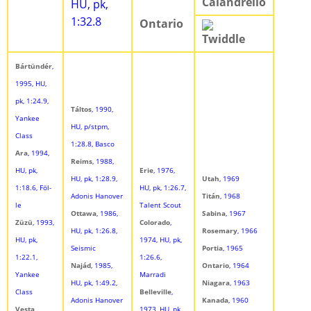
Calandrello
HU, pk,
1:32.8
Ontario
Twiddle
Bártündér
,
1995, HU,
pk, 1:24.9,
Táltos
, 1990,
Yankee
HU, p/stpm,
Class
1:28.8, Basco
Ara
, 1994,
Reims
, 1988,
HU, pk,
Erie
, 1976,
HU, pk, 1:28.9,
Utah
, 1969
1:18.6, Föl-
HU, pk, 1:26.7,
Adonis Hanover
Titán
, 1968
le
Talent Scout
Ottawa
, 1986,
Sabina
, 1967
Züzü
, 1993,
Colorado
,
HU, pk, 1:26.8,
Rosemary
, 1966
HU, pk,
1974, HU, pk,
Seismic
Portia
, 1965
1:22.1,
1:26.6,
Najád
, 1985,
Ontario
, 1964
Yankee
Marradi
HU, pk, 1:49.2,
Niagara
, 1963
Class
Belleville
,
Adonis Hanover
Kanada
, 1960
Vesta
,
1973, HU, pk,