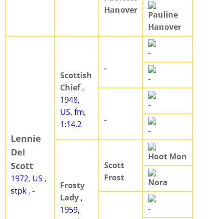
Hanover
Pauline
Hanover
-
-
Scottish
-
Chief
,
1948,
-
US, fm,
-
1:14.2
-
Lennie
Del
Hoot Mon
Scott
Scott
Frost
1972, US ,
Nora
Frosty
stpk , -
Lady
,
-
1959,