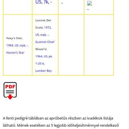
US, ?k, -
-
-
Lennie Del
Scott
, 1972,
US, stpk, -,
Foxy's Star
,
Scottish Chief
1984, US, stpk, -,
Wood U
,
Hunter's Star
1964, US, pk,
1:20.6,
Lumber Boy
A fenti pedigré táblában az apróbetűs részben az ivadékok listája
látható. Mének esetében az 5 legjobb időteljesítménnyel rendelkező