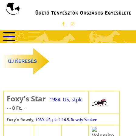
Ugrás
a
tartalomra
Foxy's Star
1984, US, stpk,
- - 0 Ft.
-
Foxy'n Rowdy
, 1989, US, pk, 1:14.5, Rowdy Yankee
Volomite