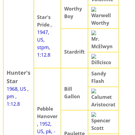
Worthy
Warwell
Boy
Star's
Worthy
Pride
,
1947,
Mr.
US,
McElwyn
stpm,
Stardrift
1:12.8
Dillcisco
Hunter's
Sandy
Star
Flash
1968, US ,
Bill
pm ,
Gallon
Calumet
1:12.8
Aristocrat
Pebble
Hanover
Spencer
, 1952,
Scott
US, pk, -
Paulette