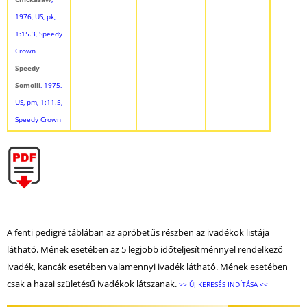
1976, US, pk,
1:15.3, Speedy
Crown
Speedy
Somolli
, 1975,
US, pm, 1:11.5,
Speedy Crown
A fenti pedigré táblában az apróbetűs részben az ivadékok listája
látható. Mének esetében az 5 legjobb időteljesítménnyel rendelkező
ivadék, kancák esetében valamennyi ivadék látható. Mének esetében
csak a hazai születésű ivadékok látszanak.
>> ÚJ KERESÉS INDÍTÁSA <<