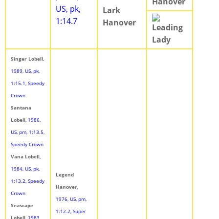
Hanover
US, pk,
Lark
1:14.7
Hanover
Leading
Lady
Singer Lobell
,
1989, US, pk,
1:15.1, Speedy
Crown
Santana
Lobell
, 1986,
US, pm, 1:13.5,
Speedy Crown
Vana Lobell
,
1984, US, pk,
Legend
1:13.2, Speedy
Hanover
,
Crown
1976, US, pm,
Seascape
1:12.2, Super
Lobell
, 1983,