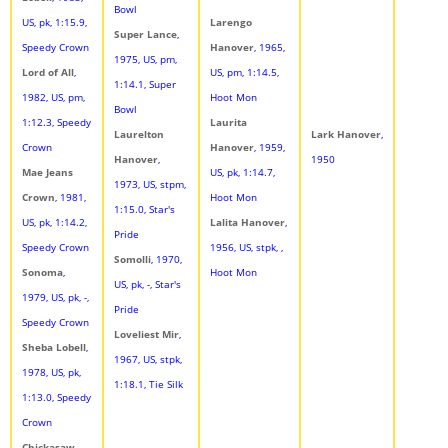
Bowl
US, pk, 1:15.9,
Larengo
Super Lance
,
Speedy Crown
Hanover
, 1965,
1975, US, pm,
Lord of All
,
US, pm, 1:14.5,
1:14.1, Super
1982, US, pm,
Hoot Mon
Bowl
1:12.3, Speedy
Laurita
Laurelton
Lark Hanover
,
Crown
Hanover
, 1959,
Hanover
,
1950
Mae Jeans
US, pk, 1:14.7,
1973, US, stpm,
Crown
, 1981,
Hoot Mon
1:15.0, Star's
US, pk, 1:14.2,
Lalita Hanover
,
Pride
Speedy Crown
1956, US, stpk, ,
Somolli
, 1970,
Sonoma
,
Hoot Mon
US, pk, -, Star's
1979, US, pk, -,
Pride
Speedy Crown
Loveliest Mir
,
Sheba Lobell
,
1967, US, stpk,
1978, US, pk,
1:18.1, Tie Silk
1:13.0, Speedy
Crown
Chickasaw
,