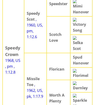
Speedster
Mimi
Hanover
Speedy
Scot
,
Victory
1960, US,
Song
pm,
Scotch
1:12.6
Love
Selka
Speedy
Scot
Crown
Spud
1968, US
Hanover
, pm ,
Florican
1:12.8
Florimel
Missile
Toe
,
Darnley
1962, US,
Worth A
pk, 1:17.9
Sparkle
Plenty