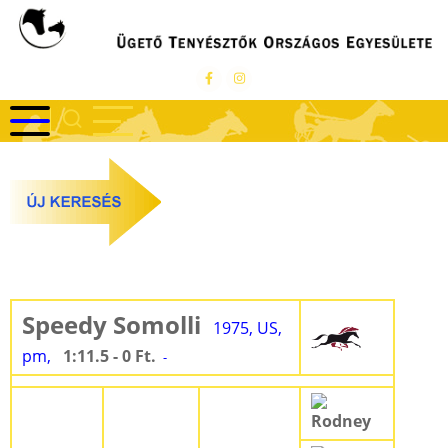
Ugrás
a
tartalomra
Speedy Somolli
1975, US,
pm,
1:11.5 - 0 Ft.
-
Rodney