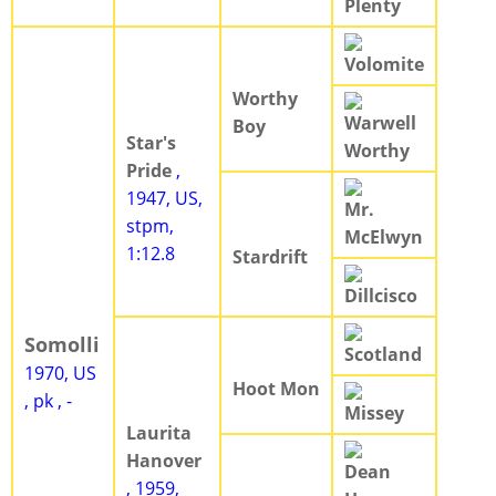
Plenty
Volomite
Worthy
Warwell
Boy
Star's
Worthy
Pride
,
1947, US,
Mr.
stpm,
McElwyn
1:12.8
Stardrift
Dillcisco
Somolli
Scotland
1970, US
Hoot Mon
, pk , -
Missey
Laurita
Hanover
Dean
, 1959,