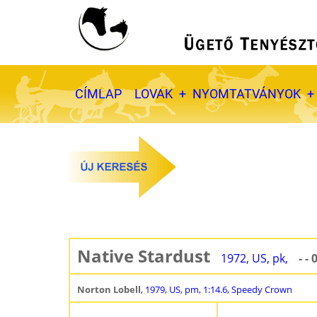
Ugrás
a
tartalomra
Fő
CÍMLAP
LOVAK
NYOMTATVÁNYOK
navigáció
Native Stardust
1972, US, pk,
- - 
Norton Lobell
, 1979, US, pm, 1:14.6, Speedy Crown