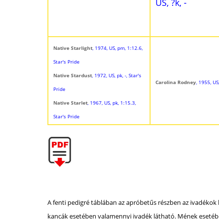
US, ?k, -
Native Starlight
, 1974, US, pm, 1:12.6,
Star's Pride
Native Stardust
, 1972, US, pk, -, Star's
Carolina Rodney
, 1955, US
Pride
Native Starlet
, 1967, US, pk, 1:15.3,
Star's Pride
A fenti pedigré táblában az apróbetűs részben az ivadékok 
kancák esetében valamennyi ivadék látható. Mének esetébe