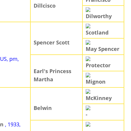
Dillcisco
Dilworthy
Scotland
Spencer Scott
May Spencer
 US, pm,
Protector
Earl's Princess
Martha
Mignon
McKinney
Belwin
-
in
, 1933,
-