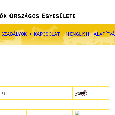
SZABÁLYOK
KAPCSOLAT
IN ENGLISH
ALAPÍTV
0 Ft.
-