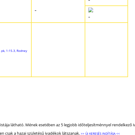
-
-
, pk, 1:15.3, Rodney
listája látható. Mének esetében az 5 legjobb időteljesítménnyel rendelkező i
n csak a hazai születésű ivadékok látszanak.
>> ÚJ KERESÉS INDÍTÁSA <<