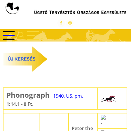
Ugrás
a
tartalomra
Phonograph
1940, US, pm,
1:14.1 - 0 Ft.
-
-
Peter the