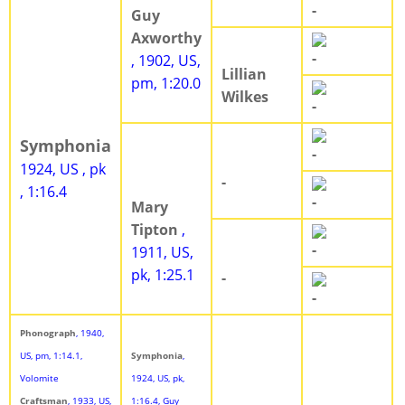
-
Guy
Axworthy
-
, 1902, US,
Lillian
pm, 1:20.0
Wilkes
-
Symphonia
-
1924, US , pk
-
, 1:16.4
-
Mary
Tipton
,
-
1911, US,
pk, 1:25.1
-
-
Phonograph
, 1940,
US, pm, 1:14.1,
Symphonia
,
Volomite
1924, US, pk,
Craftsman
, 1933, US,
1:16.4, Guy