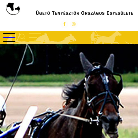
Ugrás
a
tartalomra