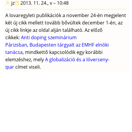
jz
2013. 11. 24., v – 10:48
szenvedéllyel
élt
A lovaregyleti publikációk a november 24-én megjelent
és
két új cikk mellett tovább bővültek december 1-én, az
alkotott
új cikk linkje az oldal alján található. Az előző
a
cikkek:
Anti doping szeminárium
versenylovakért)
Párizsban
,
Budapesten tárgyalt az EMHF elnöki
tanácsa
, mindkettő kapcsolódik egy korábbi
elemzéshez, mely
A globalizáció és a lóverseny-
ipar
címet viseli.
Tovább
(Új
lovaregyleti
publikációk)
Dean A. Hoffman - Az ügető három
muskétása
jz
2012. 06. 30., szo – 12:44