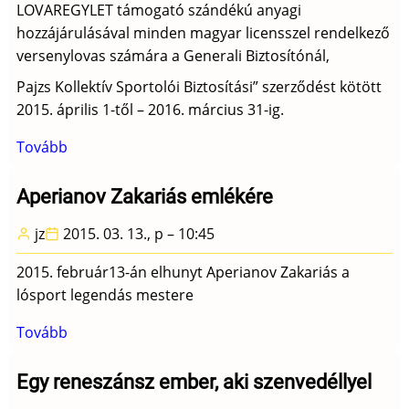
LOVAREGYLET támogató szándékú anyagi
hozzájárulásával minden magyar licensszel rendelkező
versenylovas számára a Generali Biztosítónál,
Pajzs Kollektív Sportolói Biztosítási” szerződést kötött
2015. április 1-től – 2016. március 31-ig.
Tovább
(Versenylovasok
kollektív
sportolói
Aperianov Zakariás emlékére
balesetbiztosítása
jz
2015. 03. 13., p – 10:45
a
Magyar
2015. február13-án elhunyt Aperianov Zakariás a
Lovaregylet
lósport legendás mestere
támogatásával)
Tovább
(Aperianov
Zakariás
emlékére)
Egy reneszánsz ember, aki szenvedéllyel