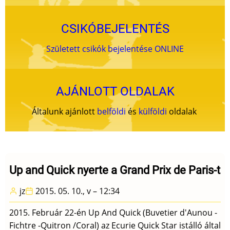
CSIKÓBEJELENTÉS
Született csikók bejelentése ONLINE
AJÁNLOTT OLDALAK
Általunk ajánlott
belföldi
és
külföldi
oldalak
Up and Quick nyerte a Grand Prix de Paris-t
jz
2015. 05. 10., v – 12:34
2015. Február 22-én Up And Quick (Buvetier d'Aunou -
Fichtre -Quitron /Coral) az Ecurie Quick Star istálló által