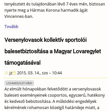
tenyésztett és tulajdonában lévő 7 éves mén, biztosan
nyerte meg a Hármas Korona harmadik ágát
Vincennes-ban.
Tovább
(Up
and
Quick
Versenylovasok kollektív sportolói
nyerte
balesetbiztosítása a Magyar Lovaregylet
a
Grand
támogatásával
Prix
de
jz
2015. 03. 14., szo – 10:44
Paris-
t)
LOVAREGYLET HÍREI
Az elmúlt hónapokban felvetődött a versenylovasok
baleseti eseményeinek csoportos, egyszerű, hatékony
és kedvező bebiztosítása. A működési engedélyek
kérelmének rohamosan közelgő határideje miatt, a