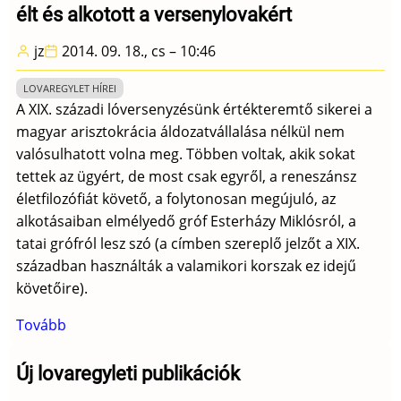
élt és alkotott a versenylovakért
jz
2014. 09. 18., cs – 10:46
LOVAREGYLET HÍREI
A XIX. századi lóversenyzésünk értékteremtő sikerei a
magyar arisztokrácia áldozatvállalása nélkül nem
valósulhatott volna meg. Többen voltak, akik sokat
tettek az ügyért, de most csak egyről, a reneszánsz
életfilozófiát követő, a folytonosan megújuló, az
alkotásaiban elmélyedő gróf Esterházy Miklósról, a
tatai grófról lesz szó (a címben szereplő jelzőt a XIX.
században használták a valamikori korszak ez idejű
követőire).
Tovább
(Egy
reneszánsz
ember,
Új lovaregyleti publikációk
aki