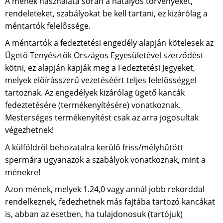
A mének használata során a hatályos törvényeket,
rendeleteket, szabályokat be kell tartani, ez kizárólag a
méntartók felelőssége.
A méntartók a fedeztetési engedély alapján kötelesek az
Ügető Tenyésztők Országos Egyesületével szerződést
kötni, ez alapján kapják meg a Fedeztetési Jegyeket,
melyek előírásszerű vezetéséért teljes felelősséggel
tartoznak. Az engedélyek kizárólag ügető kancák
fedeztetésére (termékenyítésére) vonatkoznak.
Mesterséges termékenyítést csak az arra jogosultak
végezhetnek!
A külföldről behozatalra kerülő friss/mélyhűtött
spermára ugyanazok a szabályok vonatkoznak, mint a
ménekre!
Azon mének, melyek 1.24,0 vagy annál jobb rekorddal
rendelkeznek, fedezhetnek más fajtába tartozó kancákat
is, abban az esetben, ha tulajdonosuk (tartójuk)