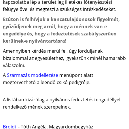
kapcsolatba lép a területileg illetékes lótenyésztési
felügyelővel és megteszi a szükséges intézkedéseket.
Ezúton is felhívjuk a kancatulajdonosok figyelmét,
győződjenek meg arról, hogy a ménnek van-e
engedélye és, hogy a fedeztetések szabályszerűen
kerülnek-e nyilvántartásra!
Amennyiben kérdés merül fel, úgy forduljanak
bizalommal az egyesülethez, igyekszünk minél hamarabb
válaszolni.
A
Származás modellezése
menüpont alatt
megtervezhető a leendő csikó pedigréje.
A listában kizárólag a nyilvános fedeztetési engedéllyel
rendelkező mének szerepelnek.
Broidi
- Tóth Angéla, Magyardombegyház