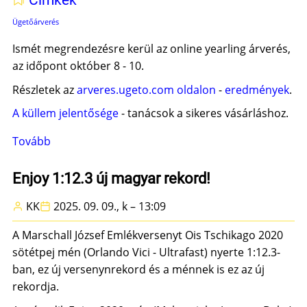
Címkék
Ügetőárverés
Ismét megrendezésre kerül az online yearling árverés,
az időpont október 8 - 10.
Részletek az
arveres.ugeto.com oldalon
-
eredmények
.
A küllem jelentősége
- tanácsok a sikeres vásárláshoz.
Tovább
(Ügetőárverés
-
2025)
Enjoy 1:12.3 új magyar rekord!
KK
2025. 09. 09., k – 13:09
A Marschall József Emlékversenyt Ois Tschikago 2020
sötétpej mén (Orlando Vici - Ultrafast) nyerte 1:12.3-
ban, ez új versenynrekord és a ménnek is ez az új
rekordja.