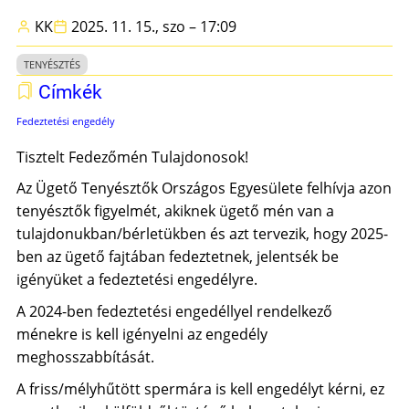
KK
2025. 11. 15., szo – 17:09
TENYÉSZTÉS
Címkék
Fedeztetési engedély
Tisztelt Fedezőmén Tulajdonosok!
Az Ügető Tenyésztők Országos Egyesülete felhívja azon
tenyésztők figyelmét, akiknek ügető mén van a
tulajdonukban/bérletükben és azt tervezik, hogy 2025-
ben az ügető fajtában fedeztetnek, jelentsék be
igényüket a fedeztetési engedélyre.
A 2024-ben fedeztetési engedéllyel rendelkező
ménekre is kell igényelni az engedély
meghosszabbítását.
A friss/mélyhűtött spermára is kell engedélyt kérni, ez