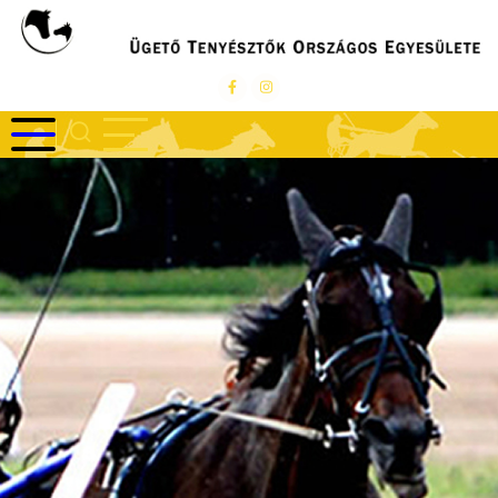
Ugrás
a
tartalomra