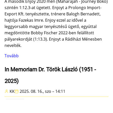
A második Enjoy 2020 mén (Maharajah - Journey Boko)
szintén 1:12.3-at ügetett. Enjoyt a Prolongo Import-
Export Kft. tenyésztette, trénere Balogh Bernadett,
hajtója Fazekas Imre. Enjoy ezzel az idővel a
leggyorsabb magyar tenyésztésű ügető, egyúttal
megdöntötte Bobby Fischer 2022-ben felállított
pályarekordját (1:13.3). Enjoyt a Rádiházi Ménesben
nevelték.
Tovább
(Enjoy
1:12.3
új
In Memoriam Dr. Török László (1951 -
magyar
2025)
rekord!)
KK
2025. 08. 16., szo – 14:11
EGYÉB HÍREK
Dr. Török László nyilvános búcsúztatása szeptember