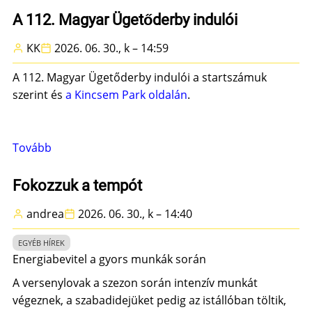
szolgáltatásaink
A 112. Magyar Ügetőderby indulói
bővüléséről)
KK
2026. 06. 30., k – 14:59
A 112. Magyar Ügetőderby indulói a startszámuk
szerint és
a Kincsem Park oldalán
.
Tovább
(A
112.
Magyar
Fokozzuk a tempót
Ügetőderby
andrea
2026. 06. 30., k – 14:40
indulói)
EGYÉB HÍREK
Energiabevitel a gyors munkák során
A versenylovak a szezon során intenzív munkát
végeznek, a szabadidejüket pedig az istállóban töltik,