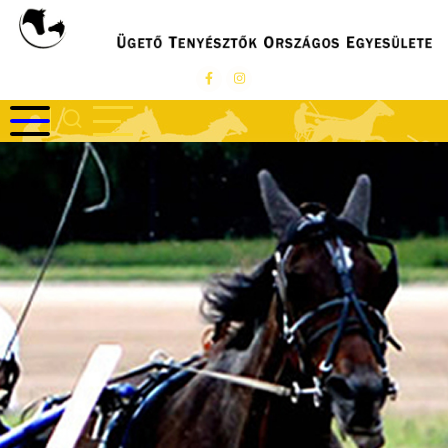
Ugrás
a
tartalomra