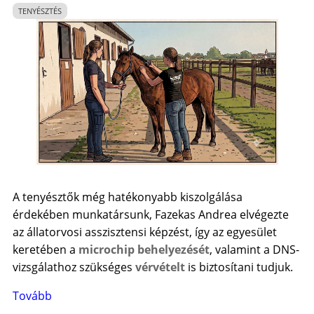
15.
TENYÉSZTÉS
)
A tenyésztők még hatékonyabb kiszolgálása
érdekében munkatársunk, Fazekas Andrea elvégezte
az állatorvosi asszisztensi képzést, így az egyesület
keretében a
microchip behelyezését
, valamint a DNS-
vizsgálathoz szükséges
vérvételt
is biztosítani tudjuk.
Tovább
(
Tájékoztatás