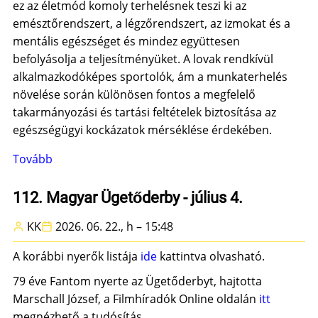
ez az életmód komoly terhelésnek teszi ki az
emésztőrendszert, a légzőrendszert, az izmokat és a
mentális egészséget és mindez együttesen
befolyásolja a teljesítményüket. A lovak rendkívül
alkalmazkodóképes sportolók, ám a munkaterhelés
növelése során különösen fontos a megfelelő
takarmányozási és tartási feltételek biztosítása az
egészségügyi kockázatok mérséklése érdekében.
Tovább
(Fokozzuk
a
tempót)
112. Magyar Ügetőderby - július 4.
KK
2026. 06. 22., h – 15:48
A korábbi nyerők listája
ide
kattintva olvasható.
79 éve Fantom nyerte az Ügetőderbyt, hajtotta
Marschall József, a Filmhíradók Online oldalán
itt
megnézhető a tudósítás.