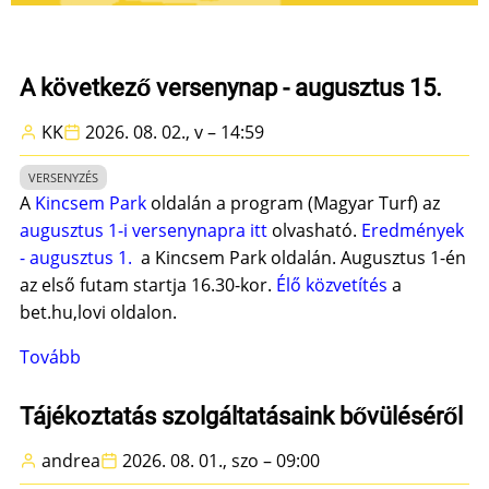
A következő versenynap - augusztus 15.
KK
2026. 08. 02., v – 14:59
VERSENYZÉS
A
Kincsem Park
oldalán a program (Magyar Turf) az
augusztus 1-i versenynapra itt
olvasható.
Eredmények
- augusztus 1.
a Kincsem Park oldalán. Augusztus 1-én
az első futam startja 16.30-kor.
Élő közvetítés
a
bet.hu,lovi oldalon.
Tovább
(A
következő
versenynap
Tájékoztatás szolgáltatásaink bővüléséről
-
andrea
2026. 08. 01., szo – 09:00
augusztus